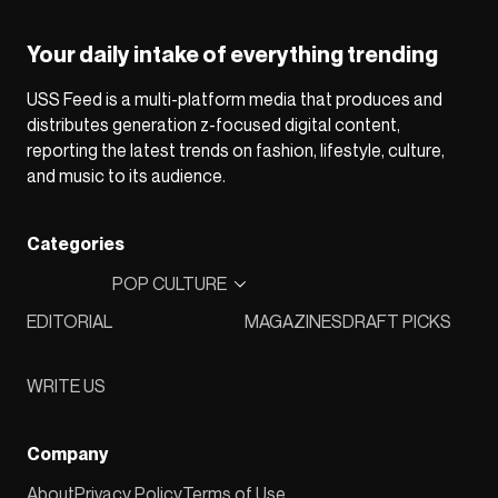
Your daily intake of everything trending
USS Feed is a multi-platform media that produces and
distributes generation z-focused digital content,
reporting the latest trends on fashion, lifestyle, culture,
and music to its audience.
Categories
POP CULTURE
EDITORIAL
MAGAZINES
DRAFT PICKS
WRITE US
Company
About
Privacy Policy
Terms of Use