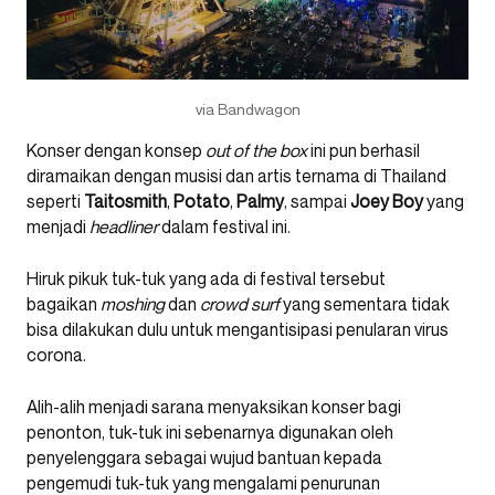
via Bandwagon
Konser dengan konsep
out of the box
ini pun berhasil
diramaikan dengan musisi dan artis ternama di Thailand
seperti
Taitosmith
,
Potato
,
Palmy
, sampai
Joey Boy
yang
menjadi
headliner
dalam festival ini.
Hiruk pikuk tuk-tuk yang ada di festival tersebut
bagaikan
moshing
dan
crowd surf
yang sementara tidak
bisa dilakukan dulu untuk mengantisipasi penularan virus
corona.
Alih-alih menjadi sarana menyaksikan konser bagi
penonton, tuk-tuk ini sebenarnya digunakan oleh
penyelenggara sebagai wujud bantuan kepada
pengemudi tuk-tuk yang mengalami penurunan