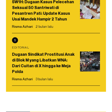
5W1H: Dugaan Kasus Pelecehan
Seksual 50 Santriwati di
Pesantren Pati: Update Kasus
Usai Mandek Hampir 2 Tahun
Risma Azhari
2 bulan lalu
5
EDITORIAL
Dugaan Sindikat Prostitusi Anak
di Blok M yang Libatkan WNA:
Dari Cuitan di X hingga ke Meja
Polda
Risma Azhari
3 bulan lalu