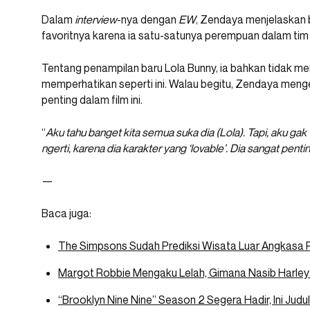
Dalam
interview
-nya dengan
EW
, Zendaya menjelaskan 
favoritnya karena ia satu-satunya perempuan dalam ti
Tentang penampilan baru Lola Bunny, ia bahkan tidak m
memperhatikan seperti ini. Walau begitu, Zendaya menge
penting dalam film ini.
“
Aku tahu banget kita semua suka dia (Lola). Tapi, aku gak 
ngerti, karena dia karakter yang ‘lovable’. Dia sangat penti
—
Baca juga:
The Simpsons Sudah Prediksi Wisata Luar Angkasa 
Margot Robbie Mengaku Lelah, Gimana Nasib Harley
“Brooklyn Nine Nine” Season 2 Segera Hadir, Ini Judu