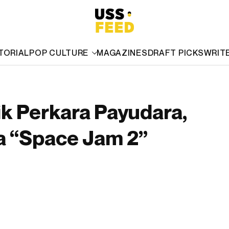
TORIAL
POP CULTURE
MAGAZINES
DRAFT PICKS
WRIT
ik Perkara Payudara,
a “Space Jam 2”