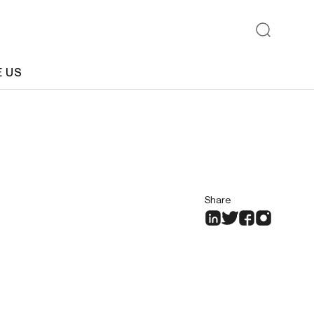
E US
Share