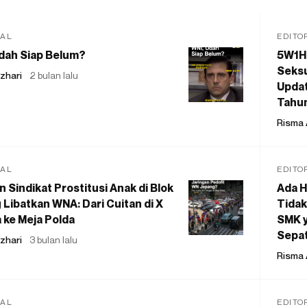
IAL
EDITO
dah Siap Belum?
5W1H
Seksu
zhari
2 bulan lalu
Updat
Tahu
Risma 
IAL
EDITO
 Sindikat Prostitusi Anak di Blok
Ada H
 Libatkan WNA: Dari Cuitan di X
Tidak
 ke Meja Polda
SMK y
Sepat
zhari
3 bulan lalu
Risma 
IAL
EDITO