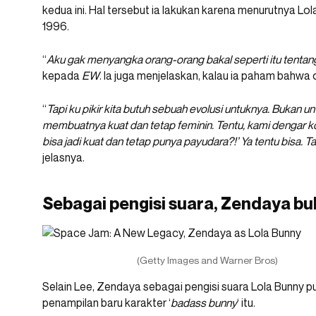
kedua ini. Hal tersebut ia lakukan karena menurutnya Lola
1996.
“
Aku gak menyangka orang-orang bakal seperti itu tentang
kepada
EW
. Ia juga menjelaskan, kalau ia paham bahwa 
“
Tapi ku pikir kita butuh sebuah evolusi untuknya. Bukan u
membuatnya kuat dan tetap feminin. Tentu, kami denga
bisa jadi kuat dan tetap punya payudara?!’ Ya tentu bisa. 
jelasnya.
Sebagai pengisi suara, Zendaya b
(Getty Images and Warner Bros)
Selain Lee, Zendaya sebagai pengisi suara Lola Bunny p
penampilan baru karakter ‘
badass bunny
‘ itu.