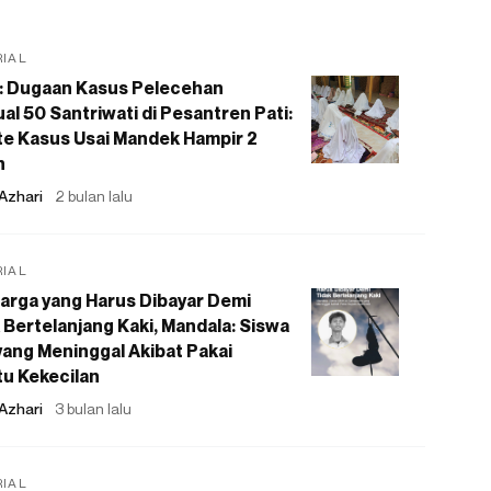
RIAL
: Dugaan Kasus Pelecehan
al 50 Santriwati di Pesantren Pati:
e Kasus Usai Mandek Hampir 2
n
Azhari
2 bulan lalu
RIAL
arga yang Harus Dibayar Demi
 Bertelanjang Kaki, Mandala: Siswa
ang Meninggal Akibat Pakai
u Kekecilan
Azhari
3 bulan lalu
RIAL