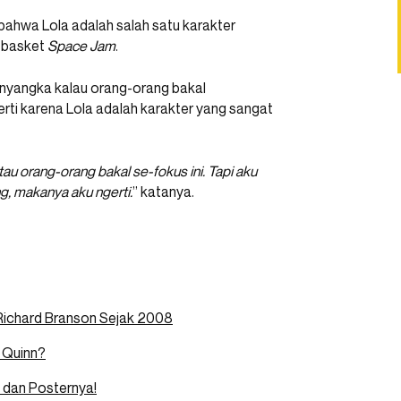
bahwa Lola adalah salah satu karakter
m basket
Space Jam
.
enyangka kalau orang-orang bakal
rti karena Lola adalah karakter yang sangat
tau orang-orang bakal se-fokus ini. Tapi aku
ng, makanya aku ngerti.
” katanya.
Richard Branson Sejak 2008
 Quinn?
l dan Posternya!