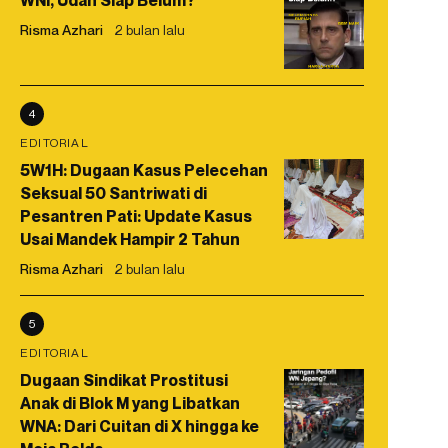
WNI, Udah Siap Belum?
Risma Azhari
2 bulan lalu
4
EDITORIAL
5W1H: Dugaan Kasus Pelecehan
Seksual 50 Santriwati di
Pesantren Pati: Update Kasus
Usai Mandek Hampir 2 Tahun
Risma Azhari
2 bulan lalu
5
EDITORIAL
Dugaan Sindikat Prostitusi
Anak di Blok M yang Libatkan
WNA: Dari Cuitan di X hingga ke