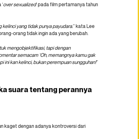
 ‘
over sexualized
‘ pada film pertamanya tahun
 kelinci yang tidak punya payudara.
” kata Lee
orang-orang tidak ingin ada yang berubah.
ntuk mengobjektifikasi, tapi dengan
r komentar semacam ‘Oh, memangnya kamu gak
Tapi ini kan kelinci, bukan perempuan sungguhan!
”
uka suara tentang perannya
un kaget dengan adanya kontroversi dari