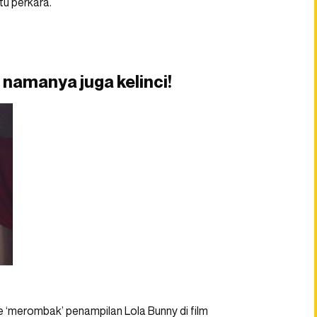
atu perkara.
 namanya juga kelinci!
e ‘merombak’ penampilan Lola Bunny di film