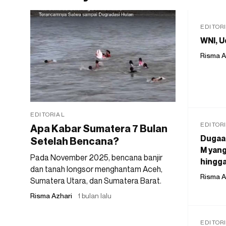
EDITOR
WNI, U
Risma A
EDITORIAL
EDITOR
Apa Kabar Sumatera 7 Bulan
Dugaan
Setelah Bencana?
M yang
Pada November 2025, bencana banjir
hingga
dan tanah longsor menghantam Aceh,
Risma A
Sumatera Utara, dan Sumatera Barat.
Risma Azhari
1 bulan lalu
EDITOR