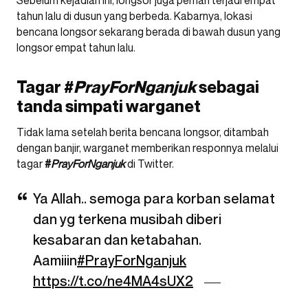
Sebelum kejadian ini, longsor juga pernah terjadi empat
tahun lalu di dusun yang berbeda. Kabarnya, lokasi
bencana longsor sekarang berada di bawah dusun yang
longsor empat tahun lalu.
Tagar #
PrayForNganjuk
sebagai
tanda simpati warganet
Tidak lama setelah berita bencana longsor, ditambah
dengan banjir, warganet memberikan responnya melalui
tagar
#
PrayForNganjuk
di Twitter.
Ya Allah.. semoga para korban selamat
dan yg terkena musibah diberi
kesabaran dan ketabahan.
Aamiiin
#PrayForNganjuk
https://t.co/ne4MA4sUX2