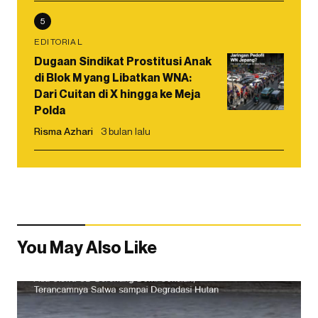
5
EDITORIAL
Dugaan Sindikat Prostitusi Anak
di Blok M yang Libatkan WNA:
Dari Cuitan di X hingga ke Meja
Polda
Risma Azhari
3 bulan lalu
You May Also Like