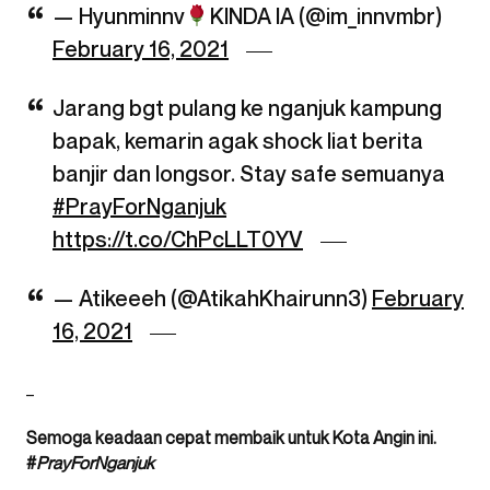
— Hyunminnv
KINDA IA (@im_innvmbr)
February 16, 2021
Jarang bgt pulang ke nganjuk kampung
bapak, kemarin agak shock liat berita
banjir dan longsor. Stay safe semuanya
#PrayForNganjuk
https://t.co/ChPcLLT0YV
— Atikeeeh (@AtikahKhairunn3)
February
16, 2021
_
Semoga keadaan cepat membaik untuk Kota Angin ini.
#
PrayForNganjuk