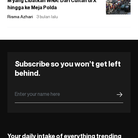
M yang Libatkan WNA: Dari Cuitan di X
hingga ke Meja Polda
Risma Azhari
3 bulan lalu
Subscribe so you won’t get left
behind.
Your daily intake of everything trending