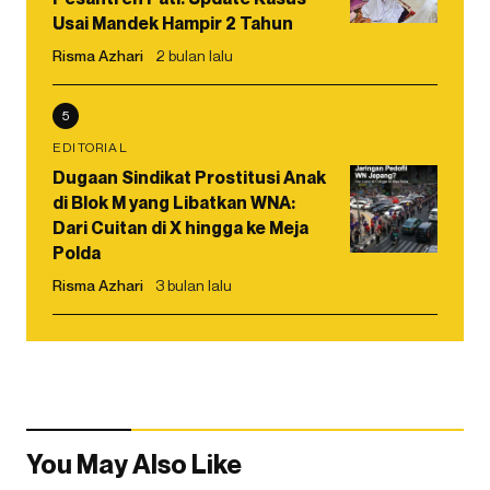
Usai Mandek Hampir 2 Tahun
Risma Azhari
2 bulan lalu
5
EDITORIAL
Dugaan Sindikat Prostitusi Anak
di Blok M yang Libatkan WNA:
Dari Cuitan di X hingga ke Meja
Polda
Risma Azhari
3 bulan lalu
You May Also Like