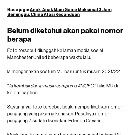
Baca juga:
Anak-Anak Main Game Maksimal 3 Jam
Seminggu, China Atasi Kecanduan
Belum diketahui akan pakai nomor
berapa
Foto tersebut diunggah ke laman media sosial
Manchester United beberapa waktu lalu.
Ia mengenakan kostum MU baru untuk musim 2021/22.
“
Ia kembali dan ia masih sempurna #MUFC,
” tulis MU di
kolom caption.
Sayangnya, foto tersebut tidak memperlihatkan nomor
punggung yang akan ia kenakan. Pasalnya nomor
punggung 7 sudah dikenakan Edinson Cavani.
Meski begitu, rumor yang beredar menyebut bahwa MU