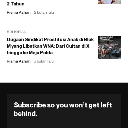
2 Tahun
Risma Azhari
2 bulan lalu
EDITORIAL
Dugaan Sindikat Prostitusi Anak di Blok
M yang Libatkan WNA: Dari Cuitan di X
hingga ke Meja Polda
Risma Azhari
3 bulan lalu
Subscribe so you won’t get left
behind.