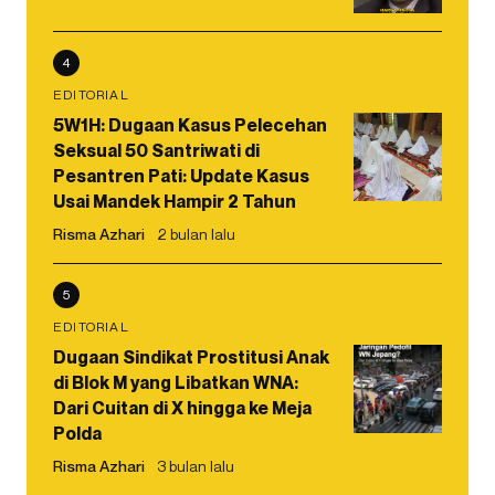
4
EDITORIAL
5W1H: Dugaan Kasus Pelecehan
Seksual 50 Santriwati di
Pesantren Pati: Update Kasus
Usai Mandek Hampir 2 Tahun
Risma Azhari
2 bulan lalu
5
EDITORIAL
Dugaan Sindikat Prostitusi Anak
di Blok M yang Libatkan WNA:
Dari Cuitan di X hingga ke Meja
Polda
Risma Azhari
3 bulan lalu