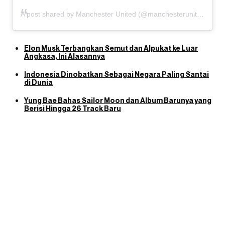
A post shared by Manchester United (@manchesterunited)
Elon Musk Terbangkan Semut dan Alpukat ke Luar
Angkasa, Ini Alasannya
Indonesia Dinobatkan Sebagai Negara Paling Santai
di Dunia
Yung Bae Bahas Sailor Moon dan Album Barunya yang
Berisi Hingga 26 Track Baru