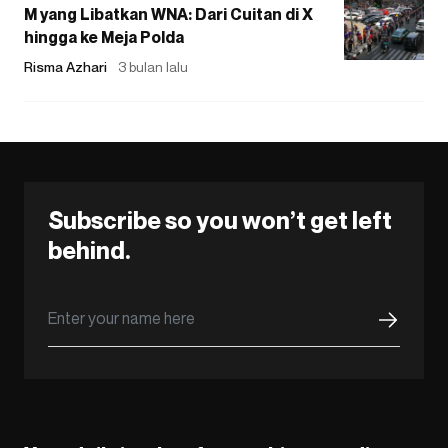
M yang Libatkan WNA: Dari Cuitan di X
hingga ke Meja Polda
Risma Azhari
3 bulan lalu
Subscribe so you won’t get left
behind.