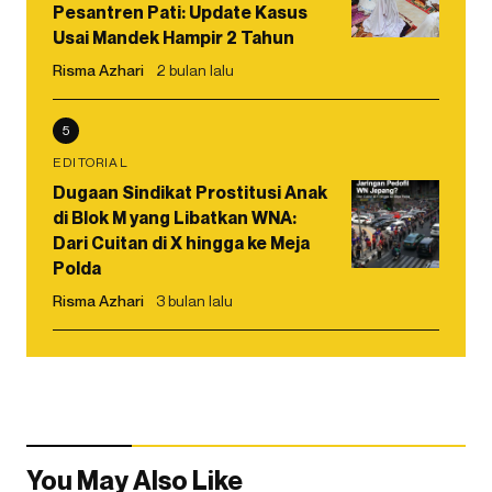
Pesantren Pati: Update Kasus
Usai Mandek Hampir 2 Tahun
Risma Azhari
2 bulan lalu
5
EDITORIAL
Dugaan Sindikat Prostitusi Anak
di Blok M yang Libatkan WNA:
Dari Cuitan di X hingga ke Meja
Polda
Risma Azhari
3 bulan lalu
You May Also Like