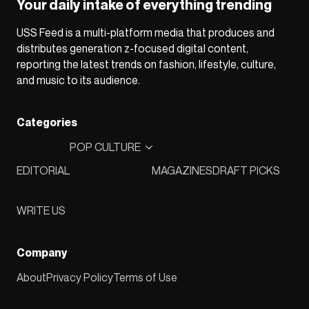
Your daily intake of everything trending
USS Feed is a multi-platform media that produces and
distributes generation z-focused digital content,
reporting the latest trends on fashion, lifestyle, culture,
and music to its audience.
Categories
POP CULTURE
EDITORIAL
MAGAZINES
DRAFT PICKS
WRITE US
Company
About
Privacy Policy
Terms of Use