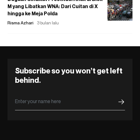
M yang Libatkan WNA: Dari Cuitan di X
hingga ke Meja Polda
Risma Azhari
3 bulan lalu
Subscribe so you won’t get left
behind.