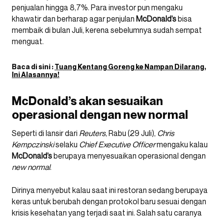
penjualan hingga 8,7%. Para investor pun mengaku
khawatir dan berharap agar penjulan
McDonald’s
bisa
membaik di bulan Juli, kerena sebelumnya sudah sempat
menguat.
Baca di sini :
Tuang Kentang Goreng ke Nampan Dilarang,
Ini Alasannya!
McDonald’s akan sesuaikan
operasional dengan new normal
Seperti di lansir dari
Reuters
, Rabu (29 Juli),
Chris
Kempczinski
selaku
Chief Executive Officer
mengaku kalau
McDonald’s
berupaya menyesuaikan operasional dengan
new
normal
.
Dirinya menyebut kalau saat ini restoran sedang berupaya
keras untuk berubah dengan protokol baru sesuai dengan
krisis kesehatan yang terjadi saat ini. Salah satu caranya