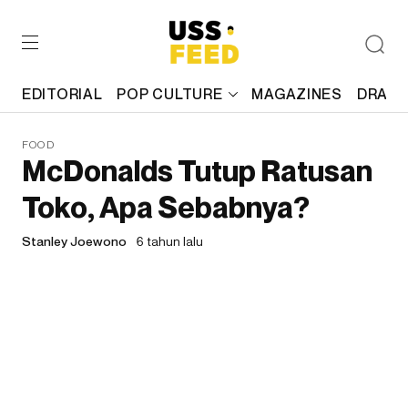
EDITORIAL
POP CULTURE
MAGAZINES
DRAFT
FOOD
McDonalds Tutup Ratusan
Toko, Apa Sebabnya?
Stanley Joewono
6 tahun lalu