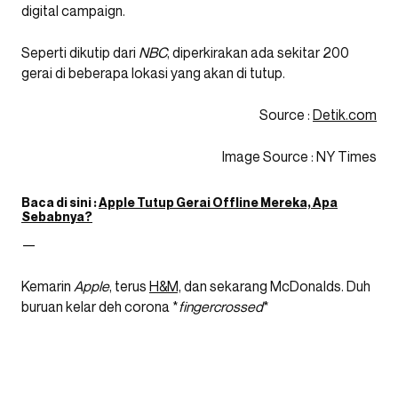
digital campaign.
Seperti dikutip dari
NBC
, diperkirakan ada sekitar 200
gerai di beberapa lokasi yang akan di tutup.
Source :
Detik.com
Image Source : NY Times
Baca di sini :
Apple Tutup Gerai Offline Mereka, Apa
Sebabnya?
—
Kemarin
Apple
, terus
H&M,
dan sekarang McDonalds. Duh
buruan kelar deh corona *
fingercrossed
*