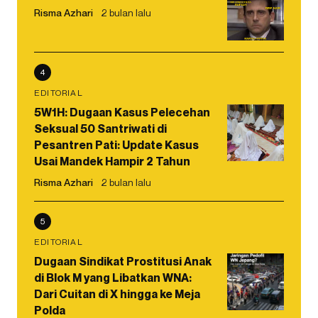
Risma Azhari
2 bulan lalu
4
EDITORIAL
5W1H: Dugaan Kasus Pelecehan
Seksual 50 Santriwati di
Pesantren Pati: Update Kasus
Usai Mandek Hampir 2 Tahun
Risma Azhari
2 bulan lalu
5
EDITORIAL
Dugaan Sindikat Prostitusi Anak
di Blok M yang Libatkan WNA:
Dari Cuitan di X hingga ke Meja
Polda