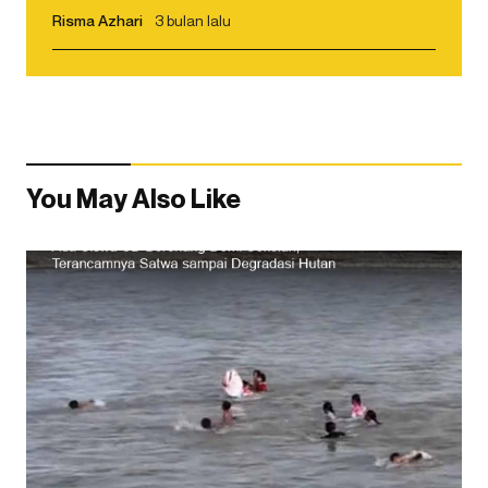
Risma Azhari
3 bulan lalu
You May Also Like