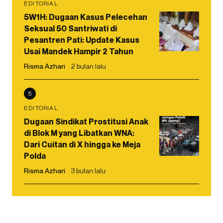
EDITORIAL
5W1H: Dugaan Kasus Pelecehan
Seksual 50 Santriwati di
Pesantren Pati: Update Kasus
Usai Mandek Hampir 2 Tahun
Risma Azhari
2 bulan lalu
5
EDITORIAL
Dugaan Sindikat Prostitusi Anak
di Blok M yang Libatkan WNA:
Dari Cuitan di X hingga ke Meja
Polda
Risma Azhari
3 bulan lalu