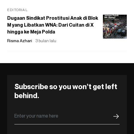
EDITORIAL
Dugaan Sindikat Prostitusi Anak di Blok
M yang Libatkan WNA: Dari Cuitan di X
hingga ke Meja Polda
Risma Azhari
3 bulan lalu
Subscribe so you won’t get left
behind.