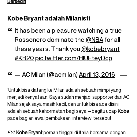
Bersedih
Kobe Bryant adalah Milanisti
It has been a pleasure watching a true
Rossonero dominate the
@NBA
for all
these years. Thank you
@kobebryant
#KB20
pic.twitter.com/HIUFteyDcp
— AC Milan (@acmilan)
April 13, 2016
‘Untuk bisa datang ke Milan adalah sebuah mimpi yang
menjadi kenyataan. Saya sudah menjadi supporter dari AC
Milan sejak saya masih kecil, dan untuk bisa ada disini
adalah sebuah kehormatan bagi saya’ – begitu ucap
Kobe
pada bagian awal pembukaan ‘interview’ tersebut.
FYI
,
Kobe Bryant
pernah tinggal di Italia bersama dengan