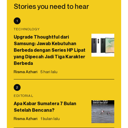
Stories you need to hear
1
TECHNOLOGY
Upgrade Thoughtful dari
Samsung: Jawab Kebutuhan
Berbeda dengan Series HP Lipat
yang Dipecah Jadi Tiga Karakter
Berbeda
Risma Azhari
5 hari lalu
2
EDITORIAL
Apa Kabar Sumatera 7 Bulan
Setelah Bencana?
Risma Azhari
1 bulan lalu