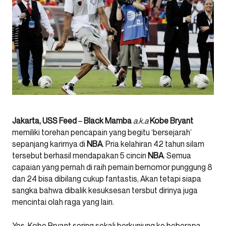
Jakarta, USS Feed
–
Black Mamba
a.k.a
Kobe Bryant
memiliki torehan pencapain yang begitu ‘bersejarah’
sepanjang karirnya di
NBA
. Pria kelahiran 42 tahun silam
tersebut berhasil mendapakan 5 cincin
NBA
. Semua
capaian yang pernah di raih pemain bernomor punggung 8
dan 24 bisa dibilang cukup fantastis, Akan tetapi siapa
sangka bahwa dibalik kesuksesan tersbut dirinya juga
mencintai olah raga yang lain.
Yes, Kobe Bryant sering sekali berkunjung ke beberapa