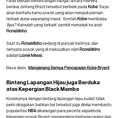
Pada sebuah berbincangan hangat antara mereka
berdua, bintang Brazil tersebut berbisik pada
Kobe
‘Saya
akan beritahu kamu sosok yang akan menjadi pemain
terbaik dunia sepanjang masa’. Sontak
Kobe
membalas
‘Apa? Kamulah yang terbaik’ sambil menunjuk ke arah
Ronaldinho
.
Saat itu
Ronaldinho
sedang di puncak karirnya, dan
ternyata sosok yang di maksudkan oleh
Ronaldinho
adalah
Lionel Messi.
Baca disini :
Mengenang Semua Pencapaian Kobe Bryant
Bintang Lapangan Hijau juga Berduka
atas Kepergian Black Mamba
Koneksinya dengan bintang lapangan hijau sudah tidak
perlu diragukan, bahkan hal tersebut juga dinilai membantu
popularitas
NBA
dikalangan para pecinta sepakbola.
Kepergian sosok Bryant mengundang berbagai reaksi dari