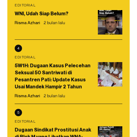
EDITORIAL
WNI, Udah Siap Belum?
Risma Azhari
2 bulan lalu
4
EDITORIAL
5W1H: Dugaan Kasus Pelecehan
Seksual 50 Santriwati di
Pesantren Pati: Update Kasus
Usai Mandek Hampir 2 Tahun
Risma Azhari
2 bulan lalu
5
EDITORIAL
Dugaan Sindikat Prostitusi Anak
di Blok M yang Libatkan WNA: