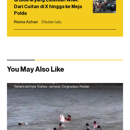
Dari Cuitan di X hingga ke Meja
Polda
Risma Azhari
3 bulan lalu
You May Also Like