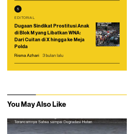
5
EDITORIAL
Dugaan Sindikat Prostitusi Anak
di Blok M yang Libatkan WNA:
Dari Cuitan di X hingga ke Meja
Polda
Risma Azhari
3 bulan lalu
You May Also Like