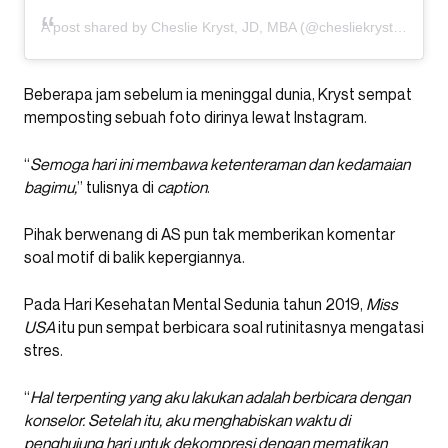
A post shared by Cheslie Kryst, JD, MBA (@chesliekryst)
Beberapa jam sebelum ia meninggal dunia, Kryst sempat
memposting sebuah foto dirinya lewat Instagram.
“
Semoga hari ini membawa ketenteraman dan kedamaian
bagimu,
” tulisnya di
caption
.
Pihak berwenang di AS pun tak memberikan komentar
soal motif di balik kepergiannya.
Pada Hari Kesehatan Mental Sedunia tahun 2019,
Miss
USA
itu pun sempat berbicara soal rutinitasnya mengatasi
stres.
“
Hal terpenting yang aku lakukan adalah berbicara dengan
konselor. Setelah itu, aku menghabiskan waktu di
penghujung hari untuk dekompresi dengan mematikan