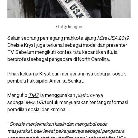
Getty Images
Selain seorang pemegang mahkota ajang
Miss USA 2019
,
Chelsie Kryst juga terkenal sebagai model dan presenter
TV. Sebelum mengikuti kontes ratu kecantikan itu, ia
berprofesi sebagai pengacara di North Carolina.
Pihak keluarga Kryst pun mengenangnya sebagai sosok
pembela hak sipil di Amerika Serikat.
Mengutip
TMZ
, ia menggunakan
platform
-nya
sebagai
Miss USA
untuk menyuarakan tentang reformasi
peradilan sosial dan kriminal.
“
Chelsie menjelmakan kasih dan mengabdi pada
masyarakat, baik lewat pekerjaannya sebagai pengacara
yang memperjuangkan keadilan sosial, sebagai Miss USA,