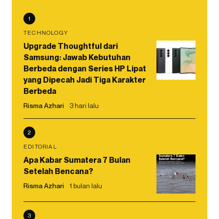
1
TECHNOLOGY
Upgrade Thoughtful dari
Samsung: Jawab Kebutuhan
Berbeda dengan Series HP Lipat
yang Dipecah Jadi Tiga Karakter
Berbeda
Risma Azhari
3 hari lalu
2
EDITORIAL
Apa Kabar Sumatera 7 Bulan
Setelah Bencana?
Risma Azhari
1 bulan lalu
3