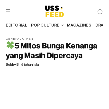
EDITORIAL
POP CULTURE
MAGAZINES
DRAFT
GENERAL OTHER
5 Mitos Bunga Kenanga
yang Masih Dipercaya
Bobby B
5 tahun lalu