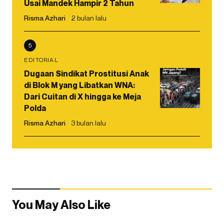
Usai Mandek Hampir 2 Tahun
Risma Azhari
2 bulan lalu
5
EDITORIAL
Dugaan Sindikat Prostitusi Anak
di Blok M yang Libatkan WNA:
Dari Cuitan di X hingga ke Meja
Polda
Risma Azhari
3 bulan lalu
You May Also Like