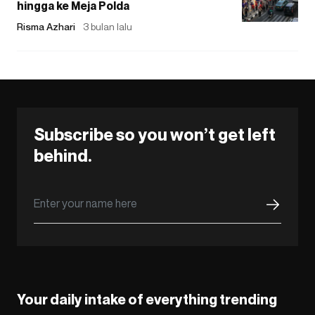
hingga ke Meja Polda
Risma Azhari
3 bulan lalu
Subscribe so you won’t get left
behind.
Your daily intake of everything trending