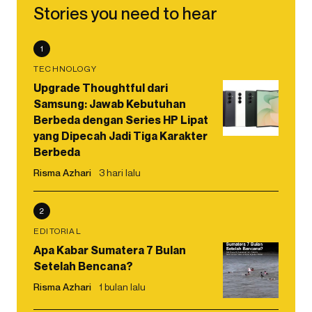
Stories you need to hear
1
TECHNOLOGY
Upgrade Thoughtful dari
Samsung: Jawab Kebutuhan
Berbeda dengan Series HP Lipat
yang Dipecah Jadi Tiga Karakter
Berbeda
Risma Azhari
3 hari lalu
2
EDITORIAL
Apa Kabar Sumatera 7 Bulan
Setelah Bencana?
Risma Azhari
1 bulan lalu