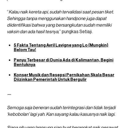
“
Kalau naik kereta api, sudah tervalidasi saat pesan tiket.
Sehingga tanpa menggunakan handpone juga dapat
diidentifikasi bahwa yang bersangkutan sudah memiliki
vaksin dan ada hasil tesnya
,” pungkas Setiaji.
5 Fakta Tentang Avril Lavigne yang Lo (Mungkin)
Belom Tau!
Penyu Terbesar di Dunia Ada di Kalimantan, Begini
Bentuknya
Konser Musik dan Resepsi Pernikahan Skala Besar
Diizinkan Pemerintah Untuk Bergulir
—
Semoga saja beneran sudah terintegrasi dan tidak terjadi
‘kebobolan’ lagi yah. Kan sayang kalau kasusnya naik lagi.
Siapa nih yang langsung siap buat berangkat naik pesawat