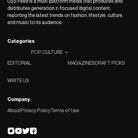
USS Feed is a multi-platform media that produces and
distributes generation z-focused digital content,
reporting the latest trends on fashion, lifestyle, culture,
and music to its audience.
Categories
POP CULTURE
EDITORIAL
MAGAZINES
DRAFT PICKS
WRITE US
Company
About
Privacy Policy
Terms of Use