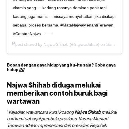
vitamin yang — kadang rasanya dominan pahit tapi
kadang juga manis — niscaya menyehatkan jika disikapi
sebagai proses bersama. #MataNajwaMenantiTerawan
#CatatanNajwa
A post shared by
Najwa Shihab
(@najwashihab) on
Sep 28, 2020 at 2:27am PDT
Bosan dengan gaya hidup yang itu-itu saja? Coba gaya
hidup
INI
Najwa Shihab diduga melukai
memberikan contoh buruk bagi
wartawan
“
Kejadian wawancara kursi kosong
Najwa
Shihab
melukai
hati kami sebagai pembela presiden. Karena Menteri
Terawan adalah representasi dari presiden Republik