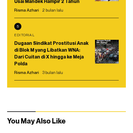
Usai Mandek Hampir 2 Tahun
Risma Azhari
2 bulan lalu
5
EDITORIAL
Dugaan Sindikat Prostitusi Anak
di Blok M yang Libatkan WNA:
Dari Cuitan di X hingga ke Meja
Polda
Risma Azhari
3 bulan lalu
You May Also Like