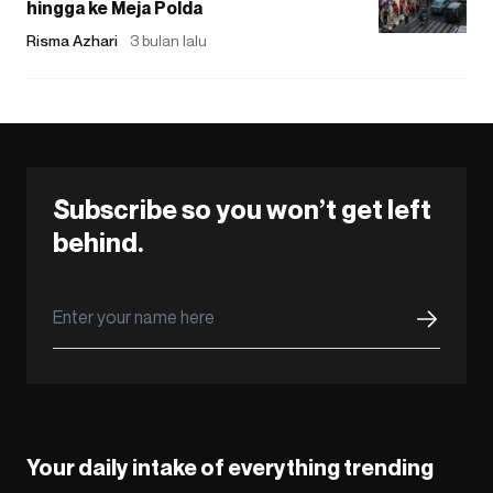
hingga ke Meja Polda
Risma Azhari
3 bulan lalu
Subscribe so you won’t get left
behind.
Your daily intake of everything trending