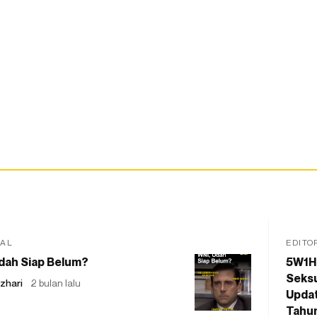
IAL
EDITO
dah Siap Belum?
5W1H
Seksu
zhari
2 bulan lalu
Updat
Tahu