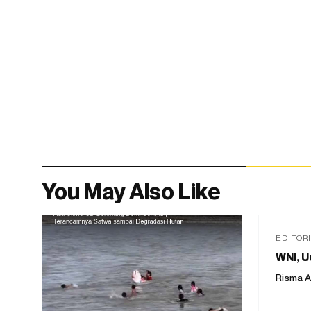
You May Also Like
EDITOR
WNI, U
Risma A