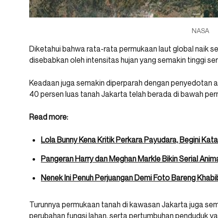
NASA
Diketahui bahwa rata-rata permukaan laut global naik seki
disebabkan oleh intensitas hujan yang semakin tinggi s
Keadaan juga semakin diperparah dengan penyedotan ai
40 persen luas tanah Jakarta telah berada di bawah perm
Read more:
Lola Bunny Kena Kritik Perkara Payudara, Begini Ka
Pangeran Harry dan Meghan Markle Bikin Serial Animas
Nenek Ini Penuh Perjuangan Demi Foto Bareng Kha
Turunnya permukaan tanah di kawasan Jakarta juga sema
perubahan fungsi lahan, serta pertumbuhan penduduk ya