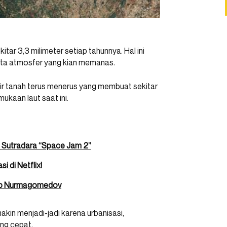
tar 3,3 milimeter setiap tahunnya. Hal ini
erta atmosfer yang kian memanas.
r tanah terus menerus yang membuat sekitar
ukaan laut saat ini.
ta Sutradara “Space Jam 2”
i di Netflix!
bib Nurmagomedov
kin menjadi-jadi karena urbanisasi,
ng cepat.