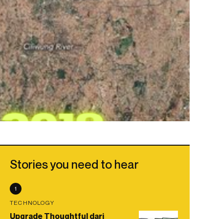
Stories you need to hear
1
TECHNOLOGY
Upgrade Thoughtful dari