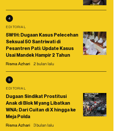
4
EDITORIAL
5W1H: Dugaan Kasus Pelecehan
Seksual 50 Santriwati di
Pesantren Pati: Update Kasus
Usai Mandek Hampir 2 Tahun
Risma Azhari
2 bulan lalu
5
EDITORIAL
Dugaan Sindikat Prostitusi
Anak di Blok M yang Libatkan
WNA: Dari Cuitan di X hingga ke
Meja Polda
Risma Azhari
3 bulan lalu