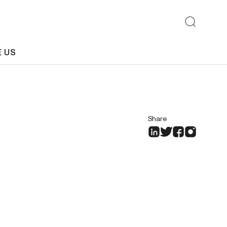
E US
Share