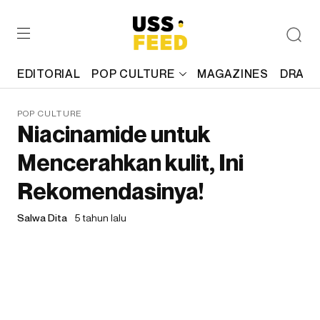
EDITORIAL
POP CULTURE
MAGAZINES
DRAFT
POP CULTURE
Niacinamide untuk
Mencerahkan kulit, Ini
Rekomendasinya!
Salwa Dita
5 tahun lalu