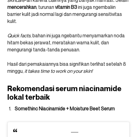
skincare
-an karena
claim
nya yang banyak manfaat. Selain
mencerahkan
, turunan
vitamin B3
ini juga ngembaliin
barrier kulit jadi normal lagi dan mengurangi sensitivitas
kulit.
Quick facts
, bahan ini juga ngebantu menyamarkan noda
hitam bekas jerawat, meratakan warna kulit, dan
mengurangi tanda-tanda penuaan.
Hasil dari pemakaiannya bisa signifikan terlihat setelah 8
minggu,
it takes time to work on your skin!
Rekomendasi serum niacinamide
lokal terbaik
Somethinc Niacinamide + Moisture Beet Serum