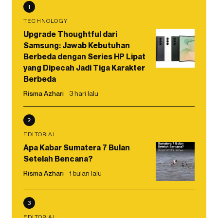
1
TECHNOLOGY
Upgrade Thoughtful dari
Samsung: Jawab Kebutuhan
Berbeda dengan Series HP Lipat
yang Dipecah Jadi Tiga Karakter
Berbeda
Risma Azhari
3 hari lalu
2
EDITORIAL
Apa Kabar Sumatera 7 Bulan
Setelah Bencana?
Risma Azhari
1 bulan lalu
3
EDITORIAL