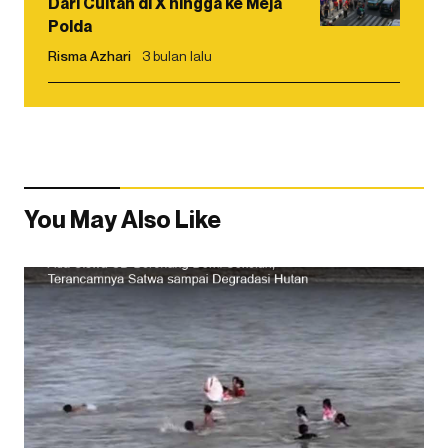
Dari Cuitan di X hingga ke Meja
Polda
Risma Azhari
3 bulan lalu
You May Also Like