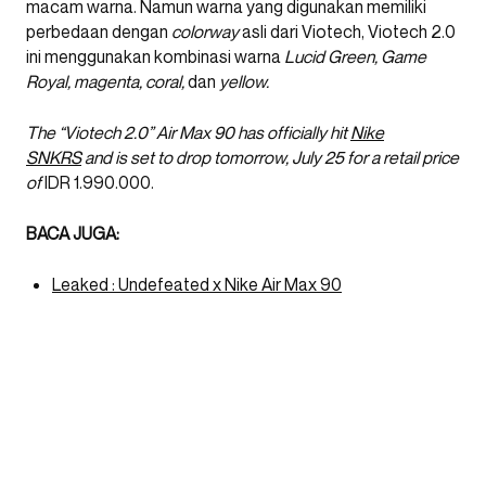
macam warna. Namun warna yang digunakan memiliki
perbedaan dengan
colorway
asli dari Viotech, Viotech 2.0
ini menggunakan kombinasi warna
Lucid Green, Game
Royal, magenta, coral,
dan
yellow.
The “Viotech 2.0” Air Max 90 has officially hit
Nike
SNKRS
and is set to drop tomorrow, July 25 for a retail price
of
IDR 1.990.000.
BACA JUGA:
Leaked : Undefeated x Nike Air Max 90