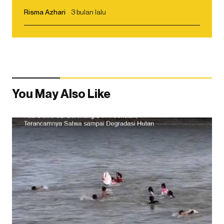
Risma Azhari
3 bulan lalu
You May Also Like