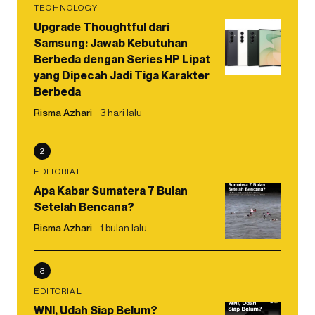
TECHNOLOGY
Upgrade Thoughtful dari
Samsung: Jawab Kebutuhan
Berbeda dengan Series HP Lipat
yang Dipecah Jadi Tiga Karakter
Berbeda
Risma Azhari
3 hari lalu
2
EDITORIAL
Apa Kabar Sumatera 7 Bulan
Setelah Bencana?
Risma Azhari
1 bulan lalu
3
EDITORIAL
WNI, Udah Siap Belum?