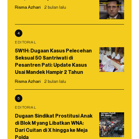
Risma Azhari
2 bulan lalu
4
EDITORIAL
5W1H: Dugaan Kasus Pelecehan
Seksual 50 Santriwati di
Pesantren Pati: Update Kasus
Usai Mandek Hampir 2 Tahun
Risma Azhari
2 bulan lalu
5
EDITORIAL
Dugaan Sindikat Prostitusi Anak
di Blok M yang Libatkan WNA:
Dari Cuitan di X hingga ke Meja
Polda