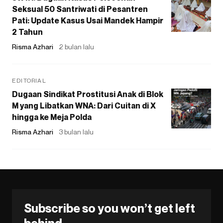
Seksual 50 Santriwati di Pesantren
Pati: Update Kasus Usai Mandek Hampir
2 Tahun
Risma Azhari
2 bulan lalu
EDITORIAL
Dugaan Sindikat Prostitusi Anak di Blok
M yang Libatkan WNA: Dari Cuitan di X
hingga ke Meja Polda
Risma Azhari
3 bulan lalu
Subscribe so you won’t get left