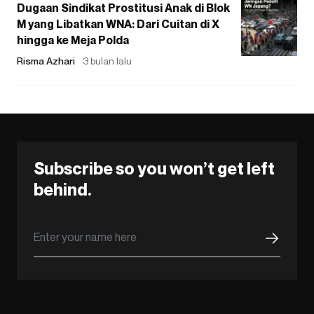
Dugaan Sindikat Prostitusi Anak di Blok
M yang Libatkan WNA: Dari Cuitan di X
hingga ke Meja Polda
Risma Azhari
3 bulan lalu
Subscribe so you won’t get left
behind.