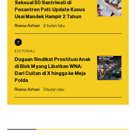
Seksual 50 Santriwati di
Pesantren Pati: Update Kasus
Usai Mandek Hampir 2 Tahun
Risma Azhari
2 bulan lalu
5
EDITORIAL
Dugaan Sindikat Prostitusi Anak
di Blok M yang Libatkan WNA:
Dari Cuitan di X hingga ke Meja
Polda
Risma Azhari
3 bulan lalu