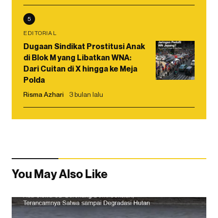
5
EDITORIAL
Dugaan Sindikat Prostitusi Anak
di Blok M yang Libatkan WNA:
Dari Cuitan di X hingga ke Meja
Polda
Risma Azhari
3 bulan lalu
You May Also Like