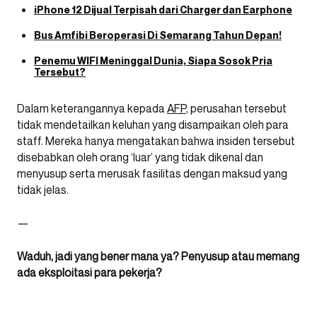
iPhone 12 Dijual Terpisah dari Charger dan Earphone
Bus Amfibi Beroperasi Di Semarang Tahun Depan!
Penemu WIFI Meninggal Dunia, Siapa Sosok Pria
Tersebut?
Dalam keterangannya kepada
AFP
, perusahan tersebut
tidak mendetailkan keluhan yang disampaikan oleh para
staff. Mereka hanya mengatakan bahwa insiden tersebut
disebabkan oleh orang ‘luar’ yang tidak dikenal dan
menyusup serta merusak fasilitas dengan maksud yang
tidak jelas.
—
Waduh, jadi yang bener mana ya? Penyusup atau memang
ada eksploitasi para pekerja?