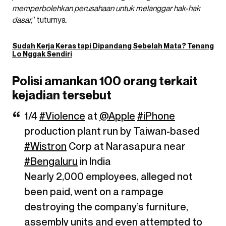
memperbolehkan perusahaan untuk melanggar hak-hak
dasar,
” tuturnya.
Sudah Kerja Keras tapi Dipandang Sebelah Mata? Tenang
Lo Nggak Sendiri
Polisi amankan 100 orang terkait
kejadian tersebut
1/4
#Violence
at
@Apple
#iPhone
production plant run by Taiwan-based
#Wistron
Corp at Narasapura near
#Bengaluru
in India
Nearly 2,000 employees, alleged not
been paid, went on a rampage
destroying the company’s furniture,
assembly units and even attempted to