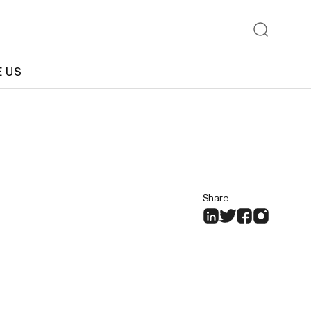
E US
Share