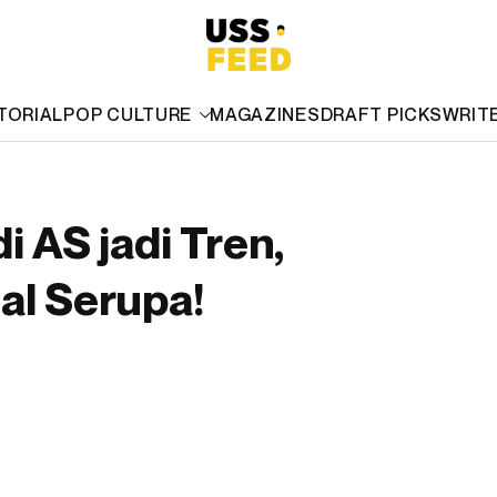
TORIAL
POP CULTURE
MAGAZINES
DRAFT PICKS
WRIT
i AS jadi Tren,
al Serupa!