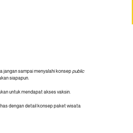
uga jangan sampai menyalahi konsep
public
akan siapapun.
makan untuk mendapat akses vaksin.
has dengan detail konsep paket wisata