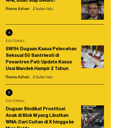
WNI, Udah Siap Belum?
Risma Azhari
2 bulan lalu
4
EDITORIAL
5W1H: Dugaan Kasus Pelecehan
Seksual 50 Santriwati di
Pesantren Pati: Update Kasus
Usai Mandek Hampir 2 Tahun
Risma Azhari
2 bulan lalu
5
EDITORIAL
Dugaan Sindikat Prostitusi
Anak di Blok M yang Libatkan
WNA: Dari Cuitan di X hingga ke