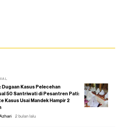
RIAL
: Dugaan Kasus Pelecehan
al 50 Santriwati di Pesantren Pati:
e Kasus Usai Mandek Hampir 2
n
Azhari
2 bulan lalu