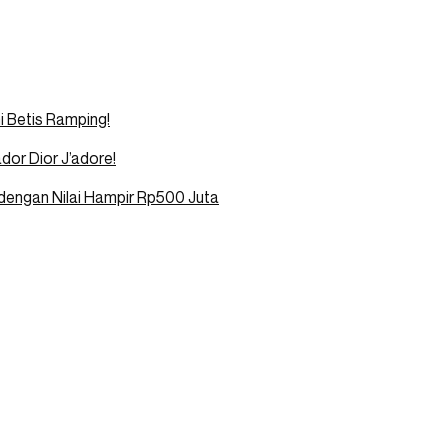
i Betis Ramping!
dor Dior J’adore!
dengan Nilai Hampir Rp500 Juta