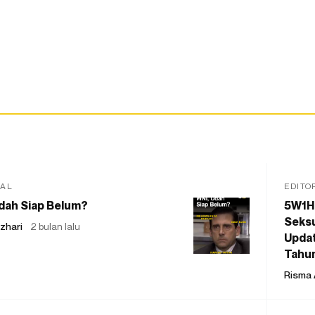
IAL
EDITO
dah Siap Belum?
5W1H
Seksu
zhari
2 bulan lalu
Updat
Tahu
Risma 