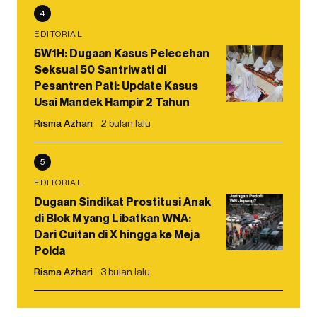
4
EDITORIAL
5W1H: Dugaan Kasus Pelecehan
Seksual 50 Santriwati di
Pesantren Pati: Update Kasus
Usai Mandek Hampir 2 Tahun
Risma Azhari
2 bulan lalu
5
EDITORIAL
Dugaan Sindikat Prostitusi Anak
di Blok M yang Libatkan WNA:
Dari Cuitan di X hingga ke Meja
Polda
Risma Azhari
3 bulan lalu