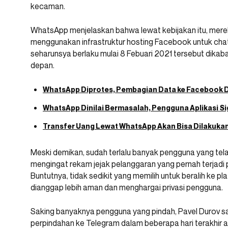
kecaman.
WhatsApp menjelaskan bahwa lewat kebijakan itu, mere
menggunakan infrastruktur hosting Facebook untuk ch
seharunsya berlaku mulai 8 Febuari 2021 tersebut dikab
depan.
WhatsApp Diprotes, Pembagian Data ke Facebook D
WhatsApp Dinilai Bermasalah, Pengguna Aplikasi S
Transfer Uang Lewat WhatsApp Akan Bisa Dilakuka
Meski demikan, sudah terlalu banyak pengguna yang te
mengingat rekam jejak pelanggaran yang pernah terjadi
Buntutnya, tidak sedikit yang memilih untuk beralih ke pl
dianggap lebih aman dan menghargai privasi pengguna.
Saking banyaknya pengguna yang pindah, Pavel Durov 
perpindahan ke Telegram dalam beberapa hari terakhir ad