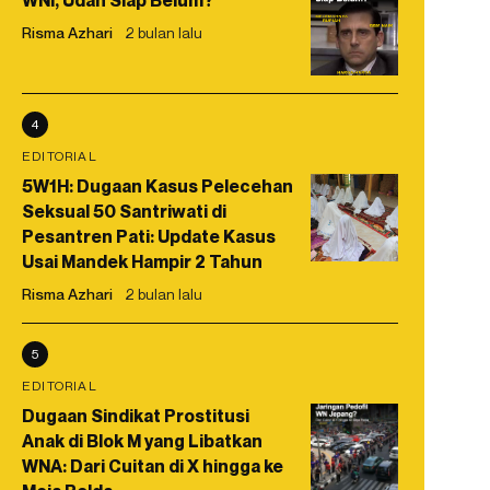
WNI, Udah Siap Belum?
Risma Azhari
2 bulan lalu
4
EDITORIAL
5W1H: Dugaan Kasus Pelecehan
Seksual 50 Santriwati di
Pesantren Pati: Update Kasus
Usai Mandek Hampir 2 Tahun
Risma Azhari
2 bulan lalu
5
EDITORIAL
Dugaan Sindikat Prostitusi
Anak di Blok M yang Libatkan
WNA: Dari Cuitan di X hingga ke