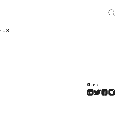
E US
Share