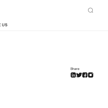
E US
Share