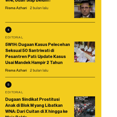
WNI, Udah Siap Belum?
Risma Azhari
2 bulan lalu
4
EDITORIAL
5W1H: Dugaan Kasus Pelecehan
Seksual 50 Santriwati di
Pesantren Pati: Update Kasus
Usai Mandek Hampir 2 Tahun
Risma Azhari
2 bulan lalu
5
EDITORIAL
Dugaan Sindikat Prostitusi
Anak di Blok M yang Libatkan
WNA: Dari Cuitan di X hingga ke