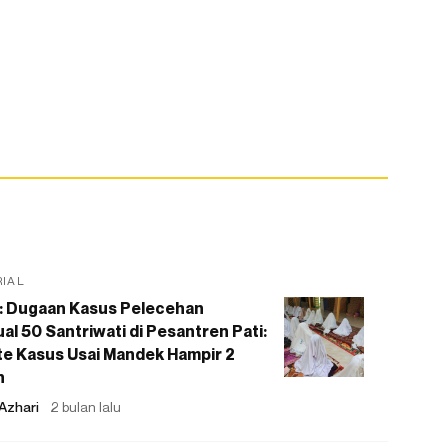
RIAL
: Dugaan Kasus Pelecehan
al 50 Santriwati di Pesantren Pati:
e Kasus Usai Mandek Hampir 2
n
Azhari
2 bulan lalu