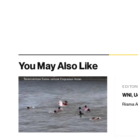
You May Also Like
EDITOR
WNI, U
Risma A