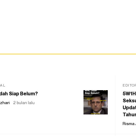
IAL
EDITO
dah Siap Belum?
5W1H
Seksu
zhari
2 bulan lalu
Updat
Tahu
Risma 