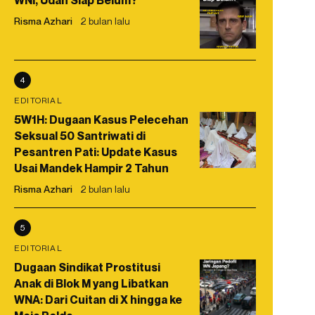
WNI, Udah Siap Belum?
Risma Azhari
2 bulan lalu
4
EDITORIAL
5W1H: Dugaan Kasus Pelecehan
Seksual 50 Santriwati di
Pesantren Pati: Update Kasus
Usai Mandek Hampir 2 Tahun
Risma Azhari
2 bulan lalu
5
EDITORIAL
Dugaan Sindikat Prostitusi
Anak di Blok M yang Libatkan
WNA: Dari Cuitan di X hingga ke