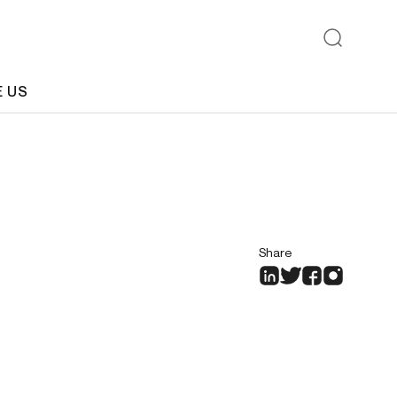
E US
Share