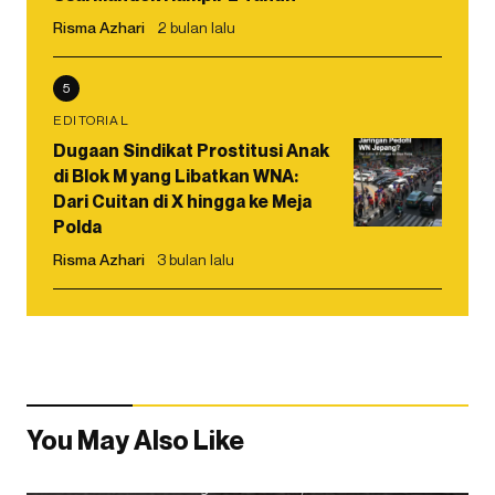
Risma Azhari
2 bulan lalu
5
EDITORIAL
Dugaan Sindikat Prostitusi Anak
di Blok M yang Libatkan WNA:
Dari Cuitan di X hingga ke Meja
Polda
Risma Azhari
3 bulan lalu
You May Also Like