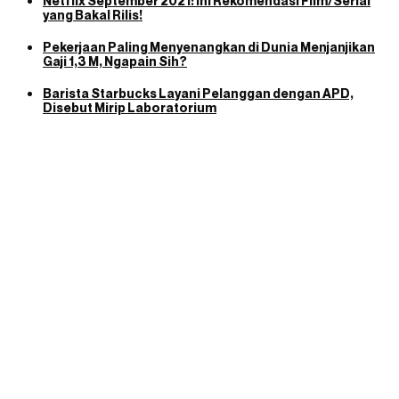
Netflix September 2021: Ini Rekomendasi Film/Serial
yang Bakal Rilis!
Pekerjaan Paling Menyenangkan di Dunia Menjanjikan
Gaji 1,3 M, Ngapain Sih?
Barista Starbucks Layani Pelanggan dengan APD,
Disebut Mirip Laboratorium