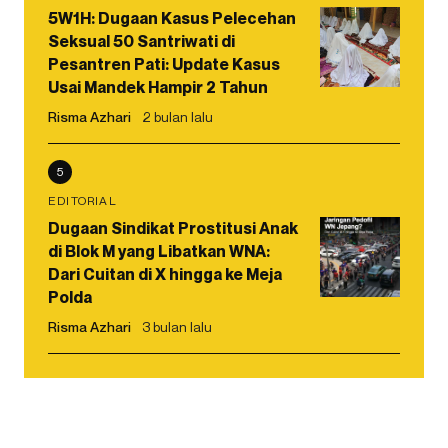
5W1H: Dugaan Kasus Pelecehan
Seksual 50 Santriwati di
Pesantren Pati: Update Kasus
Usai Mandek Hampir 2 Tahun
Risma Azhari
2 bulan lalu
5
EDITORIAL
Dugaan Sindikat Prostitusi Anak
di Blok M yang Libatkan WNA:
Dari Cuitan di X hingga ke Meja
Polda
Risma Azhari
3 bulan lalu