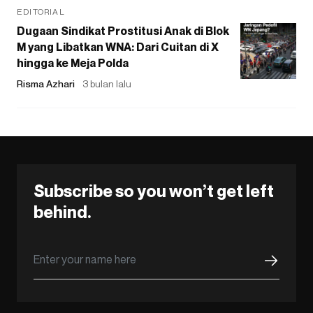
EDITORIAL
Dugaan Sindikat Prostitusi Anak di Blok
M yang Libatkan WNA: Dari Cuitan di X
hingga ke Meja Polda
Risma Azhari
3 bulan lalu
Subscribe so you won’t get left
behind.