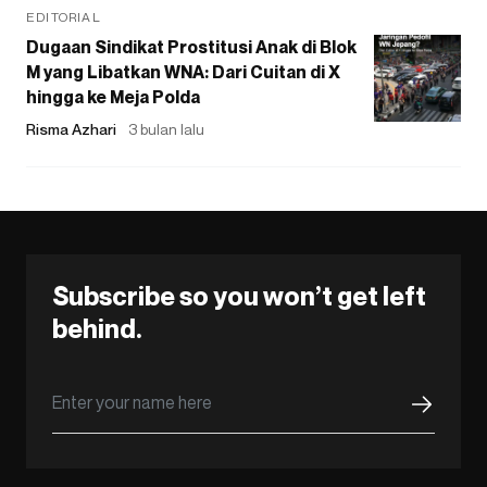
EDITORIAL
Dugaan Sindikat Prostitusi Anak di Blok
M yang Libatkan WNA: Dari Cuitan di X
hingga ke Meja Polda
Risma Azhari
3 bulan lalu
Subscribe so you won’t get left
behind.