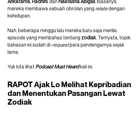
Ankatama
,
Radhini
, dan
Nastasha Abigail
, biasanya
mereka membawa sebuah obrolan yang
relate
dengan
kehidupan.
Nah, beberapa minggu lalu mereka baru saja merilis
episode yang membahas tentang
zodiak
. Ternyata, topik
bahasan ini sudah di-
request
para pendengarnya sejak
lama.
Yuk kita lihat
Podcast Must Heard
kali ini.
RAPOT Ajak Lo Melihat Kepribadian
dan Menentukan Pasangan Lewat
Zodiak