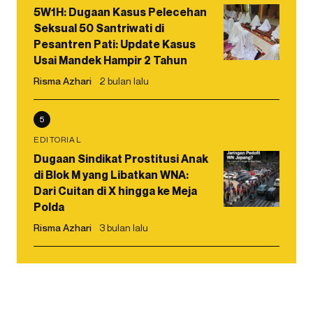
5W1H: Dugaan Kasus Pelecehan
Seksual 50 Santriwati di
Pesantren Pati: Update Kasus
Usai Mandek Hampir 2 Tahun
Risma Azhari
2 bulan lalu
5
EDITORIAL
Dugaan Sindikat Prostitusi Anak
di Blok M yang Libatkan WNA:
Dari Cuitan di X hingga ke Meja
Polda
Risma Azhari
3 bulan lalu