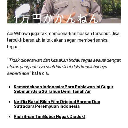
Adi Wibawa juga tak membenarkan tidakan tersebut. Jika
terbukti bersalah, ia tak akan segan memberi sanksi
tegas.
“
Tidak dibenarkan dan kita akan tindak tegas sesuai dengan
aturan yang ada. Iya nanti kita lihat dulu kesalahannya
seperti apa
,” kata dia.
Kemerdekaan Indonesia: Para Pahlawan Ini Gugur
Sebelum Usia 26 Tahun Demi Tanah Air
Netflix Bakal Bikin Film Original Bareng Dua
Sutradara Perempuan Indonesia
Rich Brian Tim Bubur Nggak Diaduk!