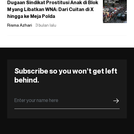
Dugaan Sindikat Prostitusi Anak di Blok
M yang Libatkan WNA: Dari Cuitan di X
hingga ke Meja Polda
Risma Azhari
3 bulan lalu
Subscribe so you won’t get left
behind.