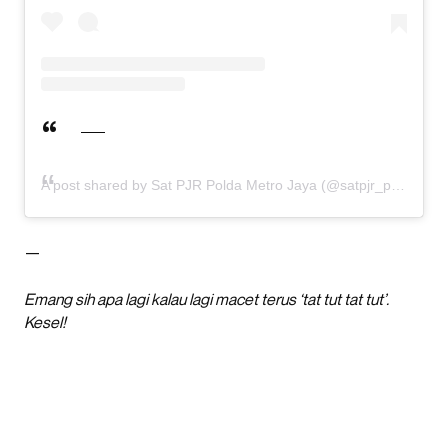
A post shared by Sat PJR Polda Metro Jaya (@satpjr_poldametrojaya)
—
Emang sih apa lagi kalau lagi macet terus ‘tat tut tat tut’.
Kesel!