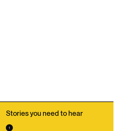
Stories you need to hear
1