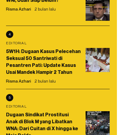
WNI, Udah Siap Belum?
Risma Azhari
2 bulan lalu
4
EDITORIAL
5W1H: Dugaan Kasus Pelecehan
Seksual 50 Santriwati di
Pesantren Pati: Update Kasus
Usai Mandek Hampir 2 Tahun
Risma Azhari
2 bulan lalu
5
EDITORIAL
Dugaan Sindikat Prostitusi
Anak di Blok M yang Libatkan
WNA: Dari Cuitan di X hingga ke