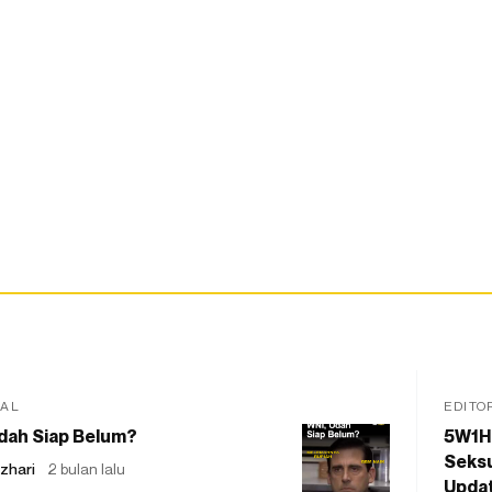
IAL
EDITO
dah Siap Belum?
5W1H
Seksu
zhari
2 bulan lalu
Updat