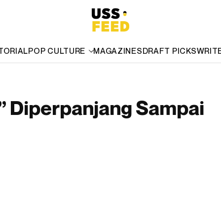
TORIAL
POP CULTURE
MAGAZINES
DRAFT PICKS
WRIT
2” Diperpanjang Sampai