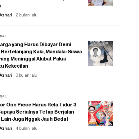
n
Azhari
2 bulan lalu
RIAL
arga yang Harus Dibayar Demi
 Bertelanjang Kaki, Mandala: Siswa
ang Meninggal Akibat Pakai
u Kekecilan
Azhari
3 bulan lalu
RIAL
or One Piece Harus Rela Tidur 3
upaya Serialnya Tetap Berjalan
 Lain Juga Nggak Jauh Beda]
Azhari
4 bulan lalu