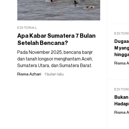
EDITORIAL
EDITOR
Apa Kabar Sumatera 7 Bulan
Dugaan
Setelah Bencana?
M yang
Pada November 2025, bencana banjir
hingga
dan tanah longsor menghantam Aceh,
Risma A
Sumatera Utara, dan Sumatera Barat.
Risma Azhari
1 bulan lalu
EDITOR
Bukan 
Hadapi
Risma A