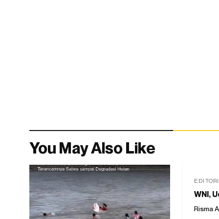
You May Also Like
EDITOR
WNI, U
Risma A