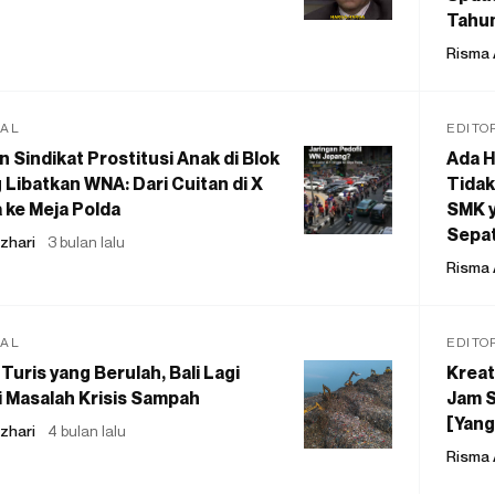
Tahu
Risma 
IAL
EDITO
 Sindikat Prostitusi Anak di Blok
Ada H
 Libatkan WNA: Dari Cuitan di X
Tidak
 ke Meja Polda
SMK y
Sepat
zhari
3 bulan lalu
Risma 
IAL
EDITO
Turis yang Berulah, Bali Lagi
Kreat
 Masalah Krisis Sampah
Jam S
[Yang
zhari
4 bulan lalu
Risma 