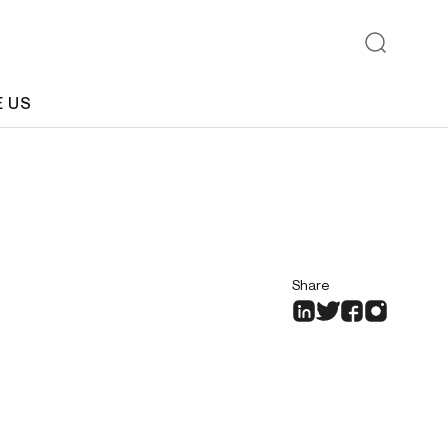
E US
Share