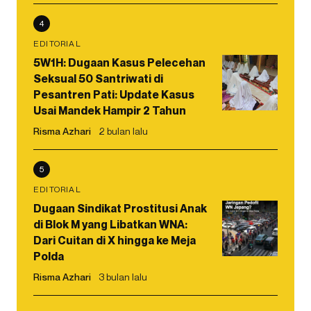
4
EDITORIAL
5W1H: Dugaan Kasus Pelecehan
Seksual 50 Santriwati di
Pesantren Pati: Update Kasus
Usai Mandek Hampir 2 Tahun
Risma Azhari
2 bulan lalu
5
EDITORIAL
Dugaan Sindikat Prostitusi Anak
di Blok M yang Libatkan WNA:
Dari Cuitan di X hingga ke Meja
Polda
Risma Azhari
3 bulan lalu