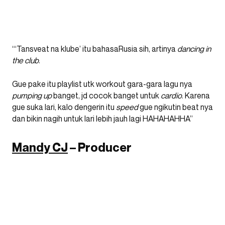
“‘Tansveat na klube’ itu bahasaRusia sih, artinya
dancing in
the club
.
Gue pake itu playlist utk workout gara-gara lagu nya
pumping
up
banget, jd cocok banget untuk
cardio
. Karena
gue suka lari, kalo dengerin itu
speed
gue ngikutin beat nya
dan bikin nagih untuk lari lebih jauh lagi HAHAHAHHA”
Mandy CJ
– Producer