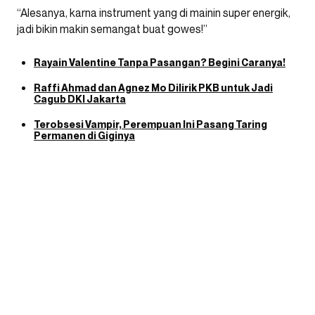
“Alesanya, karna instrument yang di mainin super energik,
jadi bikin makin semangat buat gowes!”
Rayain Valentine Tanpa Pasangan? Begini Caranya!
Raffi Ahmad dan Agnez Mo Dilirik PKB untuk Jadi
Cagub DKI Jakarta
Terobsesi Vampir, Perempuan Ini Pasang Taring
Permanen di Giginya