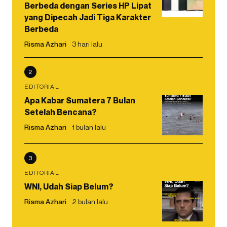
Berbeda dengan Series HP Lipat
yang Dipecah Jadi Tiga Karakter
Berbeda
Risma Azhari
3 hari lalu
2
EDITORIAL
Apa Kabar Sumatera 7 Bulan
Setelah Bencana?
Risma Azhari
1 bulan lalu
3
EDITORIAL
WNI, Udah Siap Belum?
Risma Azhari
2 bulan lalu