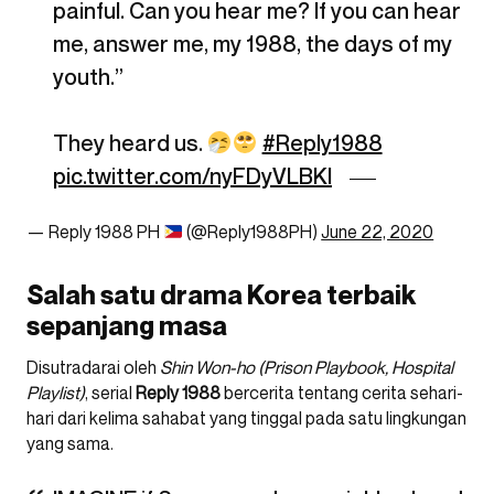
painful. Can you hear me? If you can hear
me, answer me, my 1988, the days of my
youth.”
They heard us.
#Reply1988
pic.twitter.com/nyFDyVLBKl
— Reply 1988 PH
(@Reply1988PH)
June 22, 2020
Salah satu drama Korea terbaik
sepanjang masa
Disutradarai oleh
Shin Won-ho (Prison Playbook, Hospital
Playlist)
, serial
Reply 1988
bercerita tentang cerita sehari-
hari dari kelima sahabat yang tinggal pada satu lingkungan
yang sama.