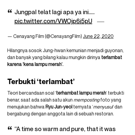
Jungpal telat lagi apa ya ini…..
pic.twitter.com/VWOjp6i5pU
— Cenayang Film (@CenayangFilm)
June 22, 2020
Hilangnya sosok Jung-hwan kemunian menjadi guyonan,
dan banyak yang bilang kalau mungkin dirinya
terlambat
karena ‘kena lampu merah’.
Terbukti ‘terlambat’
Teori bercandaan soal ‘
terhambat lampu merah
‘ terbukti
benar, saat ada salah satu akun
memposting
foto yang
menujukan bahwa
Ryu Jun-yeol
ternyata ‘
menyusul
‘ dan
bergabung dengan anggota lain di sebuah restoran.
“A time so warm and pure, that it was