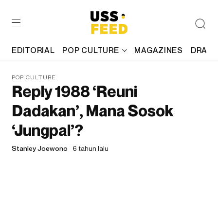
EDITORIAL
POP CULTURE
MAGAZINES
DRAFT
POP CULTURE
Reply 1988 ‘Reuni
Dadakan’, Mana Sosok
‘Jungpal’?
Stanley Joewono
6 tahun lalu