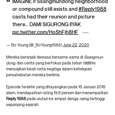
IMAGINE if Ssangmundong neighborhood
or compound still exists and
#Reply1988
casts had their reunion and picture
there… DAMI SIGURONG IIYAK
pic.twitter.com/HoShFjh8HF
— Bo Young (@_BoYoung1988)
June 22, 2020
Mereka beranjak dewasa bersama-sama di
Ssangmun-
dong
, dan cerita yang berfokus pada tahun
1988
ini
menyajikan kisah cinta segitiga dalam kehidupan
persahabatan mereka berlima.
Episode terakhir yang ditayangkan pada 16 Januari 2016
silam, mendapatkan rating 19,6 persen dan menempatkan
Reply 1988
pada urutan ke-empat denga
rating
tertinggi
sepanjang sejarah.