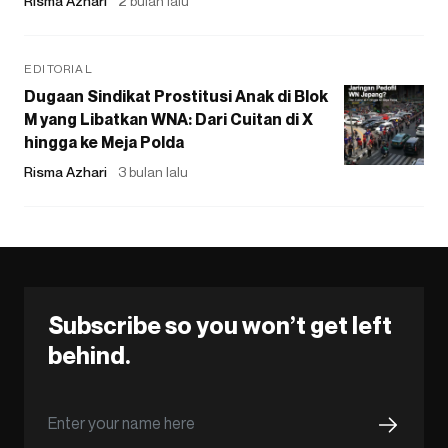
Risma Azhari
2 bulan lalu
EDITORIAL
Dugaan Sindikat Prostitusi Anak di Blok
M yang Libatkan WNA: Dari Cuitan di X
hingga ke Meja Polda
Risma Azhari
3 bulan lalu
Subscribe so you won’t get left
behind.