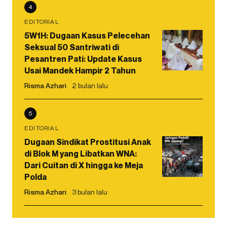
4
EDITORIAL
5W1H: Dugaan Kasus Pelecehan
Seksual 50 Santriwati di
Pesantren Pati: Update Kasus
Usai Mandek Hampir 2 Tahun
Risma Azhari
2 bulan lalu
5
EDITORIAL
Dugaan Sindikat Prostitusi Anak
di Blok M yang Libatkan WNA:
Dari Cuitan di X hingga ke Meja
Polda
Risma Azhari
3 bulan lalu