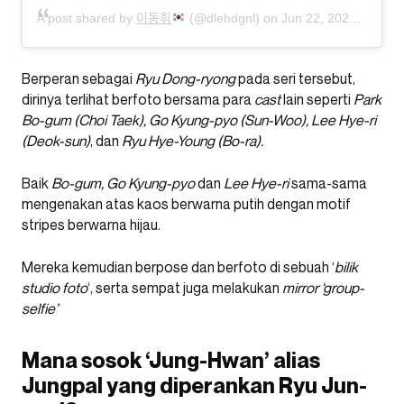
A post shared by
이동휘
(@dlehdgnl) on
Jun 22, 2020 at 3:09am PDT
Berperan sebagai
Ryu Dong-ryong
pada seri tersebut,
dirinya terlihat berfoto bersama para
cast
lain seperti
Park
Bo-gum (Choi Taek), Go Kyung-pyo (Sun-Woo), Lee Hye-ri
(Deok-sun)
, dan
Ryu Hye-Young (Bo-ra).
Baik
Bo-gum, Go Kyung-pyo
dan
Lee Hye-ri
sama-sama
mengenakan atas kaos berwarna putih dengan motif
stripes berwarna hijau.
Mereka kemudian berpose dan berfoto di sebuah ‘
bilik
studio foto
‘, serta sempat juga melakukan
mirror ‘group-
selfie’
Mana sosok ‘Jung-Hwan’ alias
Jungpal yang diperankan Ryu Jun-