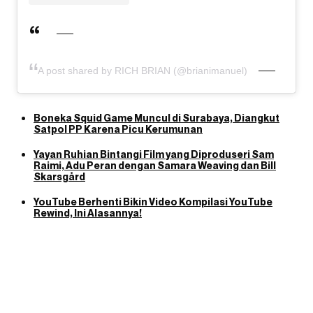
A post shared by RICH BRIAN (@brianimanuel)
Boneka Squid Game Muncul di Surabaya, Diangkut
Satpol PP Karena Picu Kerumunan
Yayan Ruhian Bintangi Film yang Diproduseri Sam
Raimi, Adu Peran dengan Samara Weaving dan Bill
Skarsgård
YouTube Berhenti Bikin Video Kompilasi YouTube
Rewind, Ini Alasannya!