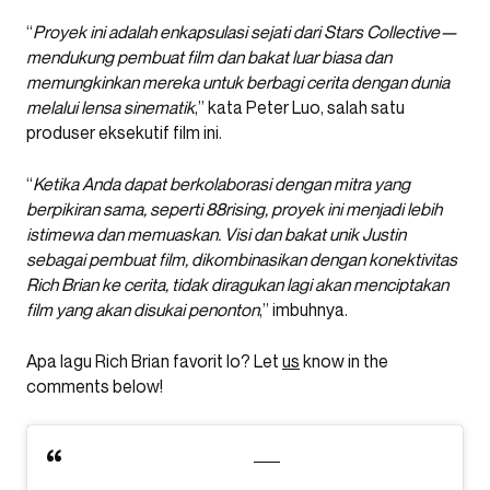
“
Proyek ini adalah enkapsulasi sejati dari Stars Collective—
mendukung pembuat film dan bakat luar biasa dan
memungkinkan mereka untuk berbagi cerita dengan dunia
melalui lensa sinematik
,” kata Peter Luo, salah satu
produser eksekutif film ini.
“
Ketika Anda dapat berkolaborasi dengan mitra yang
berpikiran sama, seperti 88rising, proyek ini menjadi lebih
istimewa dan memuaskan. Visi dan bakat unik Justin
sebagai pembuat film, dikombinasikan dengan konektivitas
Rich Brian ke cerita, tidak diragukan lagi akan menciptakan
film yang akan disukai penonton
,” imbuhnya.
Apa lagu Rich Brian favorit lo? Let
us
know in the
comments below!