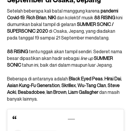
Setelah beberapa kali batal manggung karena
pandemi
Covid-19
,
Rich
Brian
,
NIKI
dan kolektif musik
88
RISING
kini
diumumkan bakal tampil di gelaran
SUMMER SONIC /
SUPERSONIC 2020
di Osaka, Jepang, yang diadakan
pada tanggal 19 sampai 21 September mendatang.
88 RISING
tentu nggak akan tampil sendiri. Sederet nama
besar dipastikan akan hadir sebagai
line up
SUMMER
SONIC
tahun ini, baik dari dalam maupun luar Jepang.
Beberapa di antaranya adalah
Black Eyed Peas
,
Hirai
Dai
,
Asian
Kung-Fu Generation
,
Skrillex
,
Wu-Tang Clan
,
Steve
Aoki
,
Beabadobee
,
Ian
Brown
,
Liam
Gallagher
dan masih
banyak lainnya.