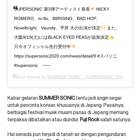
SUPERSONIC 第3弾アーティスト発表
NICKY
ROMERO、m-flo、88RISING、BAD HOP、
Novelbright、Vaundy、平井 大の出演が決定
また、
大阪9/19(土)にはBLACK EYED PEASが追加決定
只今オフィシャル先行受付中
https://supersonic2020.com/news/detail/9 #スパソニ
#supersonic
A post shared by
SUMMER SONIC / SUPERSONIC 2020
(@summ
Kabar gelaran
SUMMER SONIC
tentu jadi angin segar
untuk pencinta konser, khususnya di Jepang. Pasalnya,
berbagai festival musik musim panas di Jepang memang
terpaksa dibatalkan atau diundur.
Fuji Rock
salah satunya.
Hal senada pun terjadi di tanah air dengan pengunduran