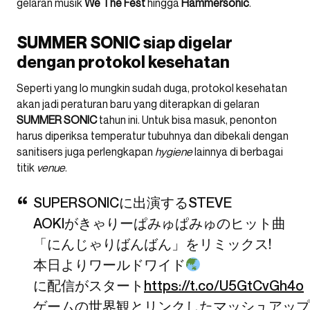
gelaran musik
We The Fest
hingga
Hammersonic
.
SUMMER SONIC siap digelar
dengan protokol kesehatan
Seperti yang lo mungkin sudah duga, protokol kesehatan
akan jadi peraturan baru yang diterapkan di gelaran
SUMMER SONIC
tahun ini. Untuk bisa masuk, penonton
harus diperiksa temperatur tubuhnya dan dibekali dengan
sanitisers juga perlengkapan
hygiene
lainnya di berbagai
titik
venue
.
SUPERSONICに出演するSTEVE
AOKIがきゃりーぱみゅぱみゅのヒット曲
「にんじゃりばんばん」をリミックス!
本日よりワールドワイド
に配信がスタート
https://t.co/U5GtCvGh4o
ゲームの世界観とリンクしたマッシュアップ