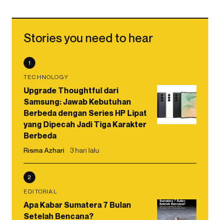
Stories you need to hear
1
TECHNOLOGY
Upgrade Thoughtful dari
Samsung: Jawab Kebutuhan
Berbeda dengan Series HP Lipat
yang Dipecah Jadi Tiga Karakter
Berbeda
Risma Azhari
3 hari lalu
2
EDITORIAL
Apa Kabar Sumatera 7 Bulan
Setelah Bencana?