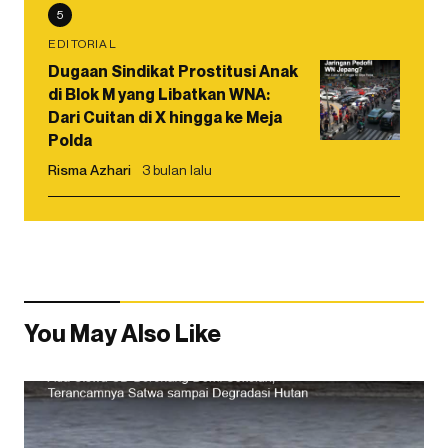
5
EDITORIAL
Dugaan Sindikat Prostitusi Anak
di Blok M yang Libatkan WNA:
Dari Cuitan di X hingga ke Meja
Polda
Risma Azhari
3 bulan lalu
You May Also Like