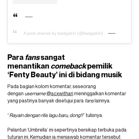
A post shared by badgalriri (@badgalriri)
Para
fans
sangat
menantikan
comeback
pemilik
‘Fenty Beauty’ ini di bidang musik
Pada bagian kolom komentar, seseorang
dengan
username
@scxwithari
meninggalkan komentar
yang pastinya banyak disetujui para
fans
lainnya.
“
Rayain dengan rilis lagu baru, dong!!
” tulisnya.
Pelantun ‘Umbrella’ ini sepertinya bersikap terbuka pada
tuturan ini. Kemudian ia menjawab komentar tersebut