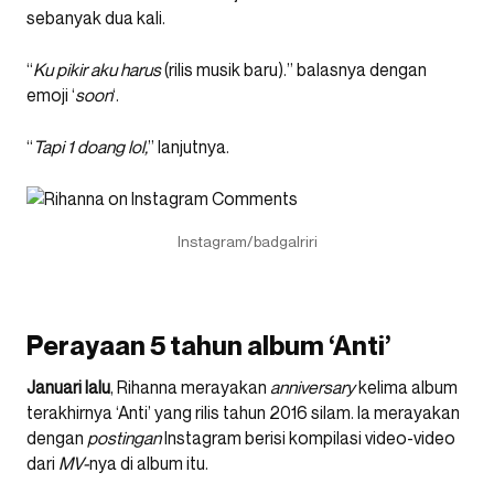
sebanyak dua kali.
“
Ku pikir aku harus
(rilis musik baru).” balasnya dengan
emoji ‘
soon
‘.
“
Tapi 1 doang lol,
” lanjutnya.
Instagram/badgalriri
Perayaan 5 tahun album ‘Anti’
Januari lalu
, Rihanna merayakan
anniversary
kelima album
terakhirnya ‘Anti’ yang rilis tahun 2016 silam. Ia merayakan
dengan
postingan
Instagram berisi kompilasi video-video
dari
MV-
nya di album itu.