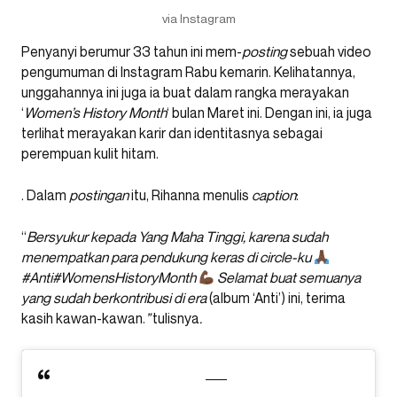
via Instagram
Penyanyi berumur 33 tahun ini mem-
posting
sebuah video
pengumuman di Instagram Rabu kemarin. Kelihatannya,
unggahannya ini juga ia buat dalam rangka merayakan
‘
Women’s History Month
‘ bulan Maret ini. Dengan ini, ia juga
terlihat merayakan karir dan identitasnya sebagai
perempuan kulit hitam.
. Dalam
postingan
itu, Rihanna menulis
caption
:
“
Bersyukur kepada Yang Maha Tinggi, karena sudah
menempatkan para pendukung keras di circle-ku
#Anti#WomensHistoryMonth
Selamat buat semuanya
yang sudah berkontribusi di era
(album ‘Anti’) ini, terima
kasih kawan-kawan.
”
tulisnya
.