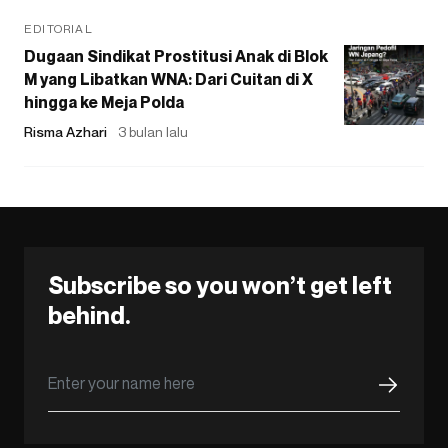
EDITORIAL
Dugaan Sindikat Prostitusi Anak di Blok
M yang Libatkan WNA: Dari Cuitan di X
hingga ke Meja Polda
Risma Azhari
3 bulan lalu
Subscribe so you won’t get left
behind.