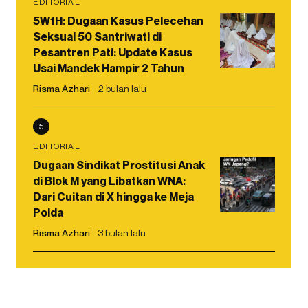
EDITORIAL
5W1H: Dugaan Kasus Pelecehan
Seksual 50 Santriwati di
Pesantren Pati: Update Kasus
Usai Mandek Hampir 2 Tahun
Risma Azhari
2 bulan lalu
5
EDITORIAL
Dugaan Sindikat Prostitusi Anak
di Blok M yang Libatkan WNA:
Dari Cuitan di X hingga ke Meja
Polda
Risma Azhari
3 bulan lalu