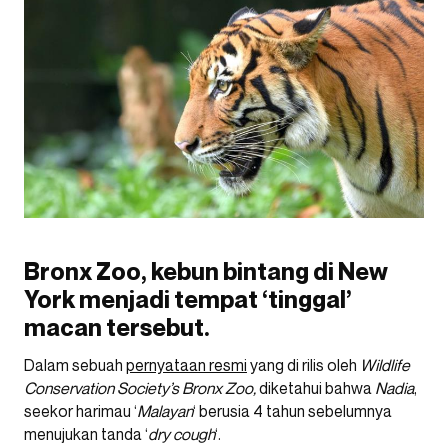
Bronx Zoo, kebun bintang di New
York menjadi tempat ‘tinggal’
macan tersebut.
Dalam sebuah
pernyataan resmi
yang di rilis oleh
Wildlife
Conservation Society’s Bronx Zoo,
diketahui bahwa
Nadia
,
seekor harimau ‘
Malayan
‘ berusia 4 tahun sebelumnya
menujukan tanda ‘
dry cough
‘.