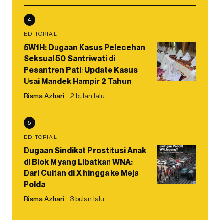
4
EDITORIAL
5W1H: Dugaan Kasus Pelecehan
Seksual 50 Santriwati di
Pesantren Pati: Update Kasus
Usai Mandek Hampir 2 Tahun
Risma Azhari
2 bulan lalu
5
EDITORIAL
Dugaan Sindikat Prostitusi Anak
di Blok M yang Libatkan WNA:
Dari Cuitan di X hingga ke Meja
Polda
Risma Azhari
3 bulan lalu