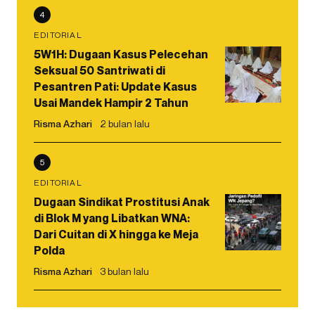
4
EDITORIAL
5W1H: Dugaan Kasus Pelecehan
Seksual 50 Santriwati di
Pesantren Pati: Update Kasus
Usai Mandek Hampir 2 Tahun
Risma Azhari
2 bulan lalu
5
EDITORIAL
Dugaan Sindikat Prostitusi Anak
di Blok M yang Libatkan WNA:
Dari Cuitan di X hingga ke Meja
Polda
Risma Azhari
3 bulan lalu