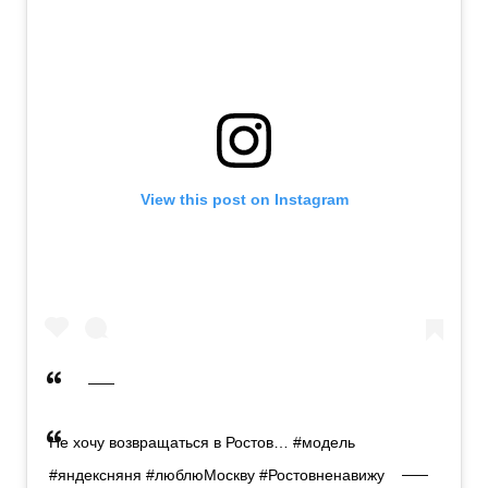
View this post on Instagram
Не хочу возвращаться в Ростов… #модель
#яндексняня #люблюМоскву #Ростовненавижу