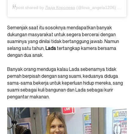
A post shared by
Лада Королева
(@lova_angela1206) on
Apr 1
Semenjak saat itu sosoknya mendapatkan banyak
dukungan masyarakat untuk segera bercerai dengan
suaminya yang dinilai tidak bertanggung jawab. Namun
selang satu tahun,
Lada
tertangkap kamera bersama
dengan dua anak.
Banyak orang menduga kalau Lada sebenarnya tidak
pernah berpisah dengan sang suami, keduanya diduga
sama-sama bekerja untuk keperluan hidup mereka, sang
suami sebagai kuli bangunan dan Lada sebagai kurir
pengantar makanan.