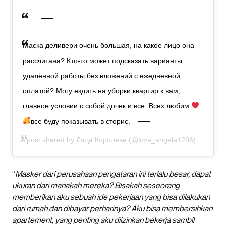
Маска деливери очень большая, на какое лицо она
рассчитана? Кто-то может подсказать варианты
удалённой работы без вложений с ежедневной
оплатой? Могу ездить на уборки квартир к вам,
главное условии с собой дочек и все. Всех любим
все буду показывать в сторис.
A post shared by
Лада Королева
(@lova_angela1206) on
Jul 8
“
Masker dari perusahaan pengataran ini terlalu besar, dapat
ukuran dari manakah mereka? Bisakah seseorang
memberikan aku sebuah ide pekerjaan yang bisa dilakukan
dari rumah dan dibayar perharinya? Aku bisa membersihkan
apartement, yang penting aku diizinkan bekerja sambil