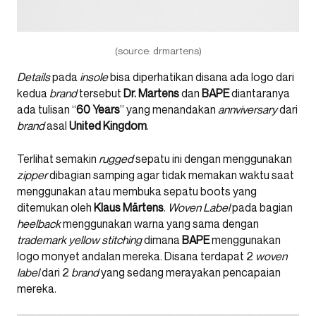
(source: drmartens)
Details
pada
insole
bisa diperhatikan disana ada logo dari
kedua
brand
tersebut
Dr. Martens
dan
BAPE
diantaranya
ada tulisan “
60 Years
” yang menandakan
annviversary
dari
brand
asal
United Kingdom
.
Terlihat semakin
rugged
sepatu ini dengan menggunakan
zipper
dibagian samping agar tidak memakan waktu saat
menggunakan atau membuka sepatu boots yang
ditemukan oleh
Klaus Märtens
.
Woven Label
pada bagian
heelback
menggunakan warna yang sama dengan
trademark yellow stitching
dimana
BAPE
menggunakan
logo monyet andalan mereka. Disana terdapat 2
woven
label
dari 2
brand
yang sedang merayakan pencapaian
mereka.