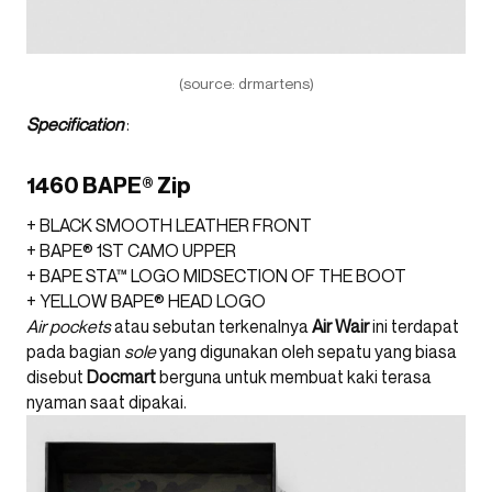
(source: drmartens)
Specification
:
1460 BAPE® Zip
+ BLACK SMOOTH LEATHER FRONT
+ BAPE® 1ST CAMO UPPER
+ BAPE STA™ LOGO MIDSECTION OF THE BOOT
+ YELLOW BAPE® HEAD LOGO
Air pockets
atau sebutan terkenalnya
Air Wair
ini terdapat
pada bagian
sole
yang digunakan oleh sepatu yang biasa
disebut
Docmart
berguna untuk membuat kaki terasa
nyaman saat dipakai.