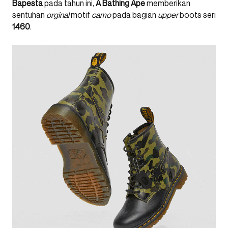
Bapesta
pada tahun ini,
A Bathing Ape
memberikan
sentuhan
orginal
motif
camo
pada bagian
upper
boots seri
1460
.