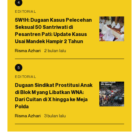
4
EDITORIAL
5W1H: Dugaan Kasus Pelecehan
Seksual 50 Santriwati di
Pesantren Pati: Update Kasus
Usai Mandek Hampir 2 Tahun
Risma Azhari
2 bulan lalu
5
EDITORIAL
Dugaan Sindikat Prostitusi Anak
di Blok M yang Libatkan WNA:
Dari Cuitan di X hingga ke Meja
Polda
Risma Azhari
3 bulan lalu