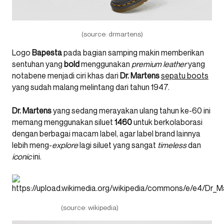
(source: drmartens)
Logo
Bapesta
pada bagian samping makin memberikan
sentuhan yang
bold
menggunakan
premium leather
yang
notabene menjadi ciri khas dari
Dr. Martens
sepatu boots
yang sudah malang melintang dari tahun 1947.
Dr. Martens
yang sedang merayakan ulang tahun ke-60 ini
memang menggunakan siluet
1460
untuk berkolaborasi
dengan berbagai macam label, agar label brand lainnya
lebih meng-
explore
lagi siluet yang sangat
timeless
dan
iconic
ini.
(source: wikipedia)