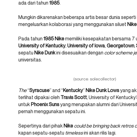
ada dari tahun
1985
.
Mungkin dikarenakan beberapa artis besar dunia seperti
mengeluarkan kolaborasi yang menggunakan siluet
Nike
Pada tahun
1985
Nike
memiliki kesepakatan bersama 7 u
University of Kentucky
,
University of Iowa
,
Georgetown
,
sepatu
Nike Dunk
ini disesuaikan dengan
color scheme je
universitas.
(source: solecollector)
The
“
Syracuse
” and “
Kentucky
”
Nike Dunk Lows
yang aka
terlihat dipakai oleh
Travis Scott
, University of Kentucky
untuk
Phoenix Suns
yang merupakan alumni dari Universi
pernah menggunakan sepatu ini.
Sepertinya dari pihak
Nike
could be bringing back retros o
kapan sepatu-sepatu
timeless
ini akan rilis lagi.