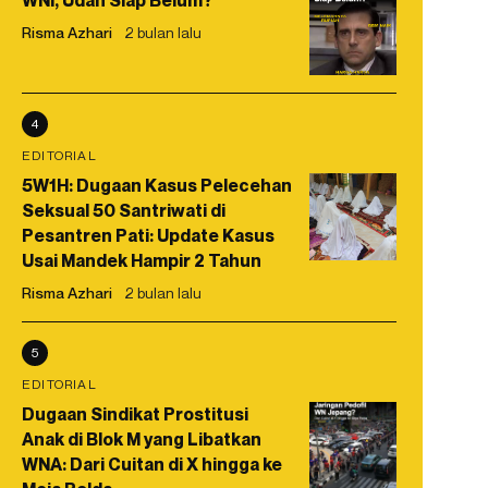
WNI, Udah Siap Belum?
Risma Azhari
2 bulan lalu
4
EDITORIAL
5W1H: Dugaan Kasus Pelecehan
Seksual 50 Santriwati di
Pesantren Pati: Update Kasus
Usai Mandek Hampir 2 Tahun
Risma Azhari
2 bulan lalu
5
EDITORIAL
Dugaan Sindikat Prostitusi
Anak di Blok M yang Libatkan
WNA: Dari Cuitan di X hingga ke