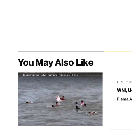
You May Also Like
EDITOR
WNI, U
Risma A