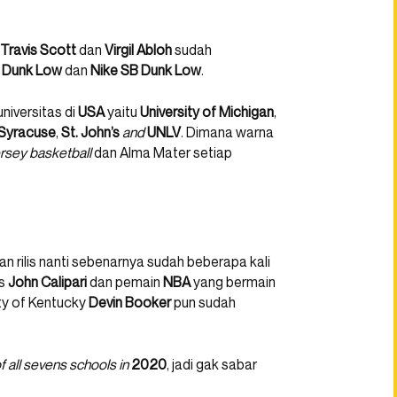
Travis Scott
dan
Virgil Abloh
sudah
 Dunk Low
dan
Nike SB Dunk Low
.
niversitas di
USA
yaitu
University of Michigan
,
Syracuse
,
St. John’s
and
UNLV
. Dimana warna
rsey basketball
dan Alma Mater setiap
n rilis nanti sebenarnya sudah beberapa kali
’s
John Calipari
dan pemain
NBA
yang bermain
ty of Kentucky
Devin Booker
pun sudah
f all sevens schools in
2020
, jadi gak sabar