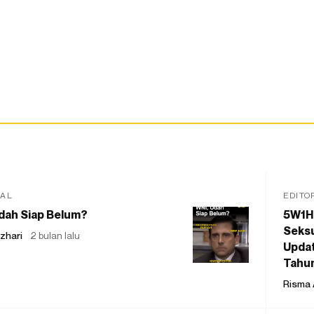
IAL
EDITO
dah Siap Belum?
5W1H
Seksu
zhari
2 bulan lalu
Updat
Tahu
Risma 