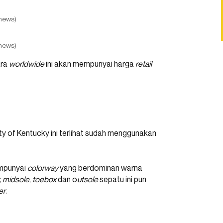
news)
news)
ara
worldwide
ini akan mempunyai harga
retail
ity of Kentucky ini terlihat sudah menggunakan
mpunyai
colorway
yang berdominan warna
,
midsole
,
toebox
dan o
utsole
sepatu ini pun
er
.