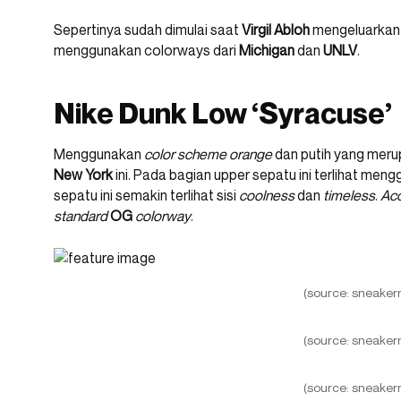
Sepertinya sudah dimulai saat
Virgil Abloh
mengeluarkan
menggunakan colorways dari
Michigan
dan
UNLV
.
Nike Dunk Low ‘Syracuse’
Menggunakan
color scheme
orange
dan putih yang merup
New York
ini. Pada bagian upper sepatu ini terlihat m
sepatu ini semakin terlihat sisi
coolness
dan
timeless
.
Ac
standard
OG
colorway
.
(source: sneaker
(source: sneaker
(source: sneaker