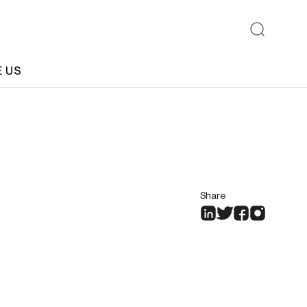
E US
Share