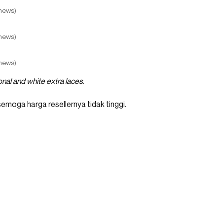
news)
news)
news)
onal and white extra laces
.
emoga harga resellernya tidak tinggi.