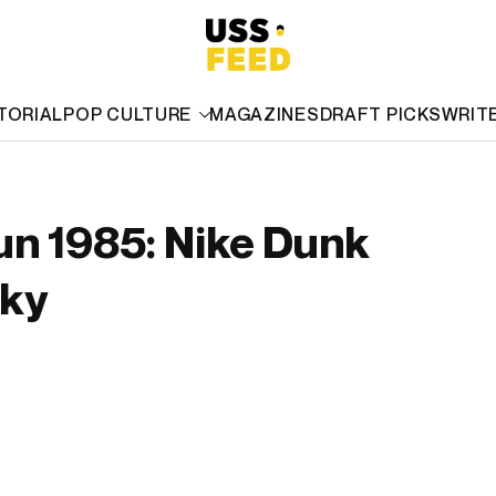
TORIAL
POP CULTURE
MAGAZINES
DRAFT PICKS
WRIT
un 1985: Nike Dunk
cky