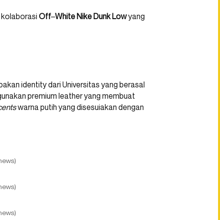
 kolaborasi
Off
–
White Nike Dunk Low
yang
akan identity dari Universitas yang berasal
enggunakan premium leather yang membuat
cents
warna putih yang disesuiakan dengan
news)
news)
news)