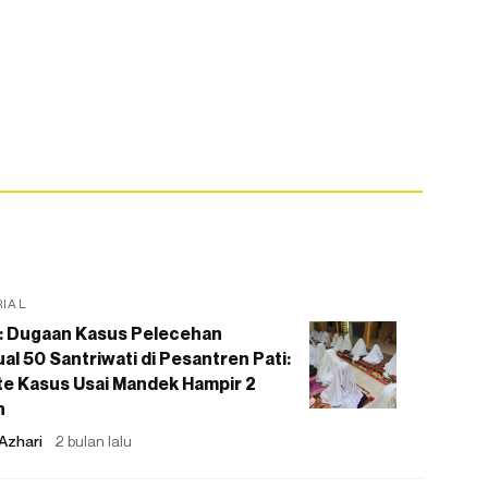
RIAL
: Dugaan Kasus Pelecehan
al 50 Santriwati di Pesantren Pati:
e Kasus Usai Mandek Hampir 2
n
Azhari
2 bulan lalu