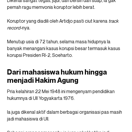
Dikenal sangat tegas, jujur, dan bersih dari suap, Ia gak
pernah ragu memvonis koruptor lebih berat.
Koruptor yang diadili oleh Artidjo pasti ciut karena
track
record-
nya.
Menutup usia di 72 tahun, selama masa hidupnya Ia
banyak menangani kasus korupsi besar termasuk kasus
korupsi Presiden RI-2, Soeharto.
Dari mahasiswa hukum hingga
menjadi Hakim Agung
Pria kelahiran 22 Mei 1948 ini mengenyam pendidikan
hukumnya di UII Yogyakarta 1976.
Ia juga dikenal aktif dalam berbagai organisasi pas masih
jadi mahasiswa di UII.