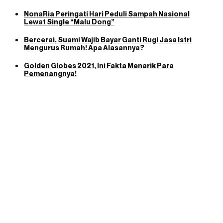
NonaRia Peringati Hari Peduli Sampah Nasional
Lewat Single “Malu Dong”
Bercerai, Suami Wajib Bayar Ganti Rugi Jasa Istri
Mengurus Rumah! Apa Alasannya?
Golden Globes 2021, Ini Fakta Menarik Para
Pemenangnya!