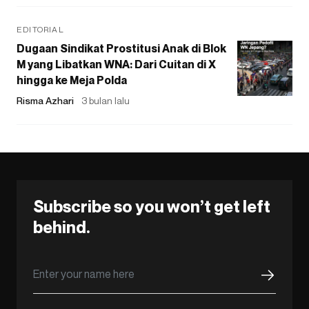
EDITORIAL
Dugaan Sindikat Prostitusi Anak di Blok
M yang Libatkan WNA: Dari Cuitan di X
hingga ke Meja Polda
Risma Azhari
3 bulan lalu
Subscribe so you won’t get left
behind.