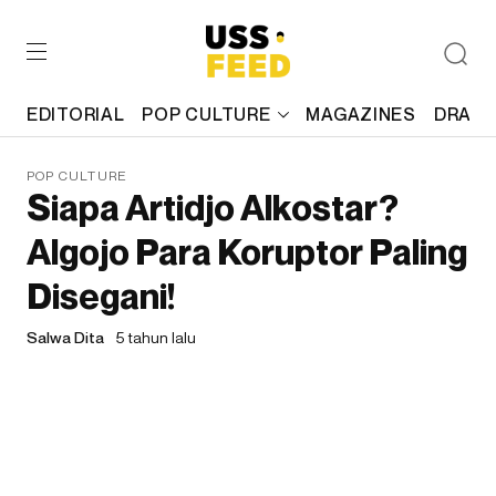
EDITORIAL
POP CULTURE
MAGAZINES
DRAFT
POP CULTURE
Siapa Artidjo Alkostar?
Algojo Para Koruptor Paling
Disegani!
Salwa Dita
5 tahun lalu