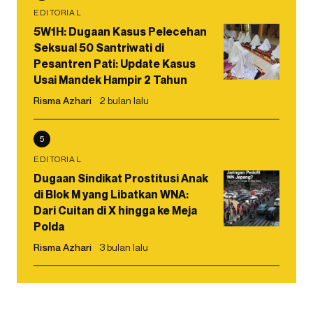
EDITORIAL
5W1H: Dugaan Kasus Pelecehan
Seksual 50 Santriwati di
Pesantren Pati: Update Kasus
Usai Mandek Hampir 2 Tahun
Risma Azhari
2 bulan lalu
5
EDITORIAL
Dugaan Sindikat Prostitusi Anak
di Blok M yang Libatkan WNA:
Dari Cuitan di X hingga ke Meja
Polda
Risma Azhari
3 bulan lalu