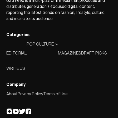
USS Feed is a multi-platform media that produces and
distributes generation z-focused digital content,
reporting the latest trends on fashion, lifestyle, culture,
and music to its audience.
Categories
POP CULTURE
EDITORIAL
MAGAZINES
DRAFT PICKS
WRITE US
Company
About
Privacy Policy
Terms of Use