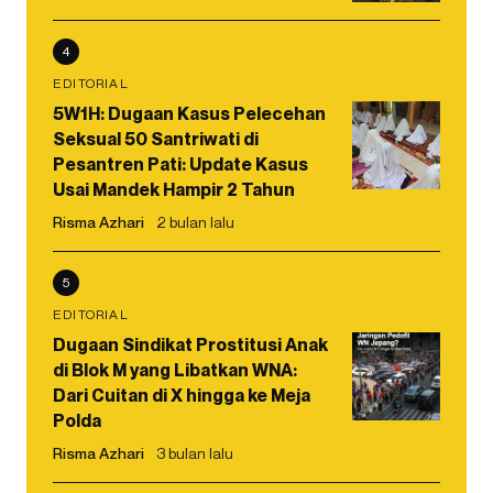
4
EDITORIAL
5W1H: Dugaan Kasus Pelecehan
Seksual 50 Santriwati di
Pesantren Pati: Update Kasus
Usai Mandek Hampir 2 Tahun
Risma Azhari
2 bulan lalu
5
EDITORIAL
Dugaan Sindikat Prostitusi Anak
di Blok M yang Libatkan WNA:
Dari Cuitan di X hingga ke Meja
Polda
Risma Azhari
3 bulan lalu