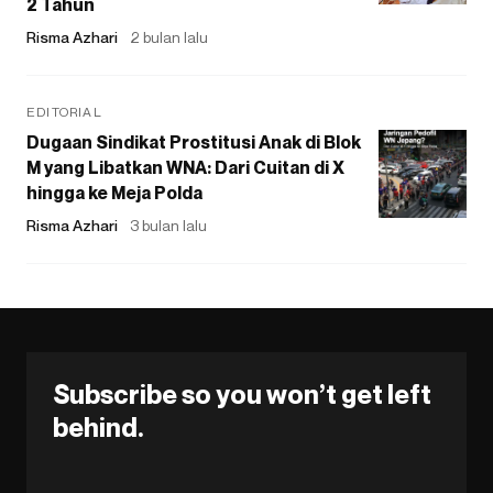
2 Tahun
Risma Azhari
2 bulan lalu
EDITORIAL
Dugaan Sindikat Prostitusi Anak di Blok
M yang Libatkan WNA: Dari Cuitan di X
hingga ke Meja Polda
Risma Azhari
3 bulan lalu
Subscribe so you won’t get left
behind.