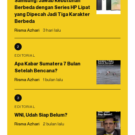
Samsung: Jawab Kebutuhan
Berbeda dengan Series HP Lipat
yang Dipecah Jadi Tiga Karakter
Berbeda
Risma Azhari
3 hari lalu
2
EDITORIAL
Apa Kabar Sumatera 7 Bulan
Setelah Bencana?
Risma Azhari
1 bulan lalu
3
EDITORIAL
WNI, Udah Siap Belum?
Risma Azhari
2 bulan lalu