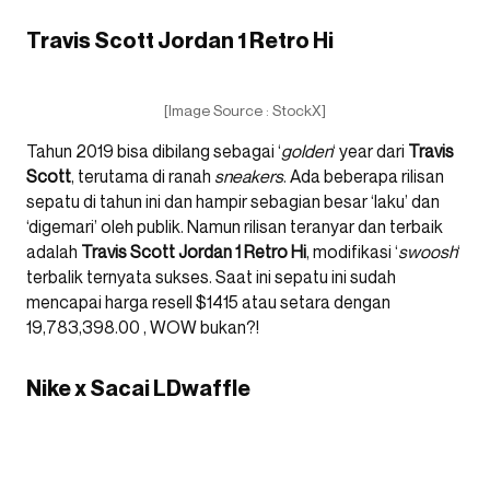
Travis Scott Jordan 1 Retro Hi
[Image Source : StockX]
Tahun 2019 bisa dibilang sebagai ‘
golden
‘ year dari
Travis
Scott
, terutama di ranah
sneakers
. Ada beberapa rilisan
sepatu di tahun ini dan hampir sebagian besar ‘laku’ dan
‘digemari’ oleh publik. Namun rilisan teranyar dan terbaik
adalah
Travis Scott Jordan 1 Retro Hi
, modifikasi ‘
swoosh
‘
terbalik ternyata sukses. Saat ini sepatu ini sudah
mencapai harga resell $1415 atau setara dengan
19,783,398.00 , WOW bukan?!
Nike x Sacai LDwaffle