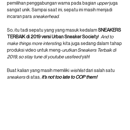
pemilihan penggabungan warna pada bagian
upper
juga
sangat unik. Sampai saat ini, sepatu ini masih menjadi
incaran para
sneakerhead
.
So, itu tadi sepatu yang yang masuk kedalam
SNEAKERS
TERBAIK di 2019 versi Urban Sneaker Society
!
And to
make things more intersting
, kita juga sedang dalam tahap
produksi video untuk meng-
urutkan Sneakers Terbaik di
2019, so stay tune di youtube ussfeed
yah!
Buat kalian yang masih memiliki
wishlist
dari salah satu
sneakers
di atas,
it’s not too late to COP them!