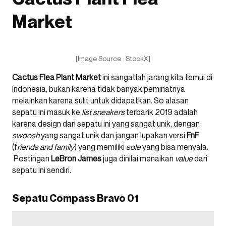
Market
[Image Source : StockX]
Cactus Flea Plant Market
ini sangatlah jarang kita temui di
Indonesia, bukan karena tidak banyak peminatnya
melainkan karena sulit untuk didapatkan. So alasan
sepatu ini masuk ke
list
sneakers
terbarik 2019 adalah
karena design dari sepatu ini yang sangat unik, dengan
swoosh
yang sangat unik dan jangan lupakan versi
FnF
(f
riends and family
) yang memiliki
sole
yang bisa menyala.
Postingan
LeBron James
juga dinilai menaikan
value
dari
sepatu ini sendiri.
Sepatu Compass Bravo 01