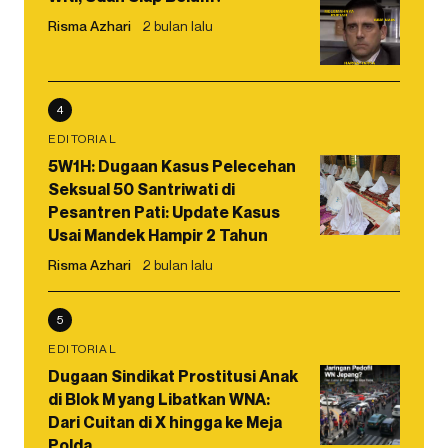
Risma Azhari
2 bulan lalu
4
EDITORIAL
5W1H: Dugaan Kasus Pelecehan
Seksual 50 Santriwati di
Pesantren Pati: Update Kasus
Usai Mandek Hampir 2 Tahun
Risma Azhari
2 bulan lalu
5
EDITORIAL
Dugaan Sindikat Prostitusi Anak
di Blok M yang Libatkan WNA:
Dari Cuitan di X hingga ke Meja
Polda