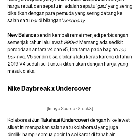
harga retail, dan sepatu ini adalah sepatu ‘
gaul
‘ yang sering
dikaitkan dengan para pemuda yang sering datang ke
salah satu
bar
di bilangan ‘
senoparty
‘.
New Balance
sendiri kembali ramai menjadi perbicangan
semenjak tahun lalu lewat
990v4
. Memang ada sedikit
perbedaan antara v4 dan v5, terutama pada bagian
toe
box
-nya. V5 sendiri bisa dibilang laku keras karena di tahun
2019 V4 sudah sulit untuk ditemukan dengan harga yang
masuk diakal.
Nike Daybreak x Undercover
[Image Source : StockX]
Kolaborasi
Jun Takahasi
(
Undercover
) dengan Nike lewat
siluet ini merupakan salah satu kolaborasi yang juga
dimiliki hampir semua pecinta sol karet di tanah air.