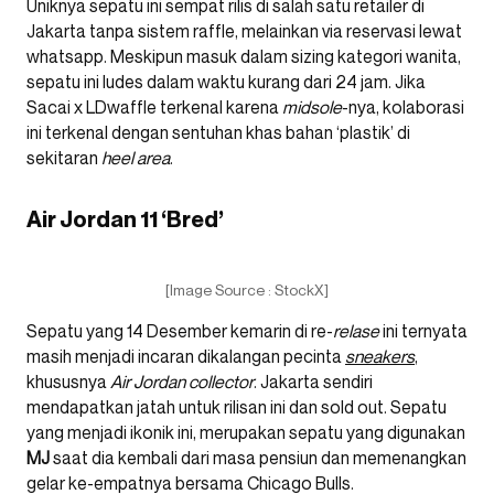
Uniknya sepatu ini sempat rilis di salah satu retailer di
Jakarta tanpa sistem raffle, melainkan via reservasi lewat
whatsapp. Meskipun masuk dalam sizing kategori wanita,
sepatu ini ludes dalam waktu kurang dari 24 jam. Jika
Sacai x LDwaffle terkenal karena
midsole
-nya, kolaborasi
ini terkenal dengan sentuhan khas bahan ‘plastik’ di
sekitaran
heel
area
.
Air Jordan 11 ‘Bred’
[Image Source : StockX]
Sepatu yang 14 Desember kemarin di re-
relase
ini ternyata
masih menjadi incaran dikalangan pecinta
sneakers
,
khususnya
Air Jordan collector
. Jakarta sendiri
mendapatkan jatah untuk rilisan ini dan sold out. Sepatu
yang menjadi ikonik ini, merupakan sepatu yang digunakan
MJ
saat dia kembali dari masa pensiun dan memenangkan
gelar ke-empatnya bersama Chicago Bulls.