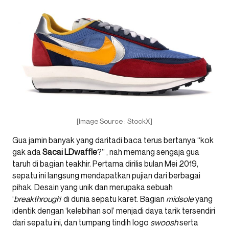
[Image Source : StockX]
Gua jamin banyak yang daritadi baca terus bertanya “kok
gak ada
Sacai LDwaffle
?” , nah memang sengaja gua
taruh di bagian teakhir. Pertama dirilis bulan Mei 2019,
sepatu ini langsung mendapatkan pujian dari berbagai
pihak. Desain yang unik dan merupaka sebuah
‘
breakthrough
‘ di dunia sepatu karet. Bagian
midsole
yang
identik dengan ‘kelebihan sol’ menjadi daya tarik tersendiri
dari sepatu ini, dan tumpang tindih logo
swoosh
serta