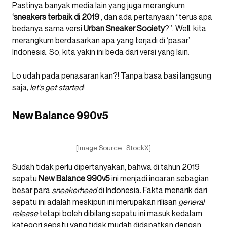
Pastinya banyak media lain yang juga merangkum
‘sneakers terbaik di 2019
‘, dan ada pertanyaan “terus apa
bedanya sama versi
Urban Sneaker Society
?”. Well, kita
merangkum berdasarkan apa yang terjadi di ‘pasar’
Indonesia. So, kita yakin ini beda dari versi yang lain.
Lo udah pada penasaran kan?! Tanpa basa basi langsung
saja,
let’s get started
!
New Balance 990v5
[Image Source : StockX]
Sudah tidak perlu dipertanyakan, bahwa di tahun 2019
sepatu
New Balance 990v5
ini menjadi incaran sebagian
besar para
sneakerhead
di Indonesia. Fakta menarik dari
sepatu ini adalah meskipun ini merupakan rilisan
general
release
tetapi boleh dibilang sepatu ini masuk kedalam
kategori sepatu yang tidak mudah didapatkan dengan