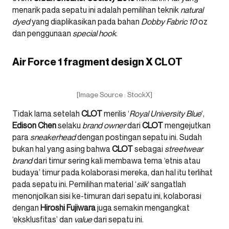
menarik pada sepatu ini adalah pemilihan teknik
natural
dyed
yang diaplikasikan pada bahan
Dobby Fabric 10
oz
dan penggunaan
special hook
.
Air Force 1 fragment design X CLOT
[Image Source : StockX]
Tidak lama setelah
CLOT
merilis ‘
Royal University Blue
‘,
Edison Chen
selaku
brand owner
dari
CLOT
mengejutkan
para
sneakerhead
dengan postingan sepatu ini. Sudah
bukan hal yang asing bahwa
CLOT
sebagai
streetwear
brand
dari timur sering kali membawa tema ‘etnis atau
budaya’ timur pada kolaborasi mereka, dan hal itu terlihat
pada sepatu ini. Pemilihan material ‘
silk
‘ sangatlah
menonjolkan sisi ke-timuran dari sepatu ini, kolaborasi
dengan
Hiroshi Fujiwara
juga semakin mengangkat
‘eksklusfitas’ dan
value
dari sepatu ini.