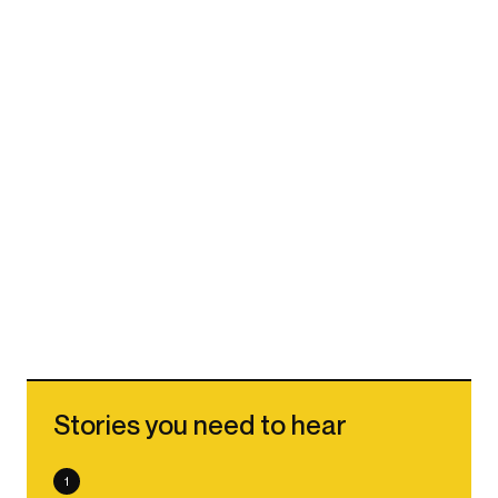
Stories you need to hear
1