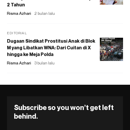
2 Tahun
Risma Azhari
2 bulan lalu
EDITORIAL
Dugaan Sindikat Prostitusi Anak di Blok
M yang Libatkan WNA: Dari Cuitan di X
hingga ke Meja Polda
Risma Azhari
3 bulan lalu
Subscribe so you won’t get left
behind.