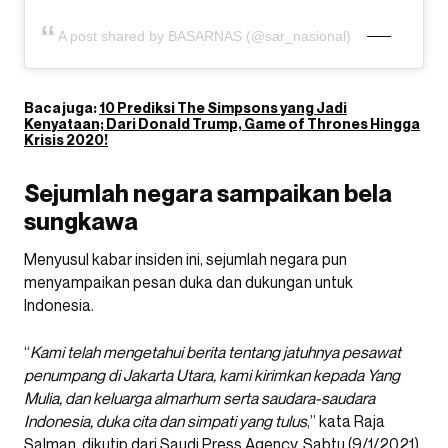
A post shared by BASARNAS (@sar_nasional)
Baca juga:
10 Prediksi The Simpsons yang Jadi
Kenyataan; Dari Donald Trump, Game of Thrones Hingga
Krisis 2020!
Sejumlah negara sampaikan bela
sungkawa
Menyusul kabar insiden ini, sejumlah negara pun
menyampaikan pesan duka dan dukungan untuk
Indonesia.
“
Kami telah mengetahui berita tentang jatuhnya pesawat
penumpang di Jakarta Utara, kami kirimkan kepada Yang
Mulia, dan keluarga almarhum serta saudara-saudara
Indonesia, duka cita dan simpati yang tulus
,” kata Raja
Salman, dikutip dari Saudi Press Agency, Sabtu (9/1/2021).