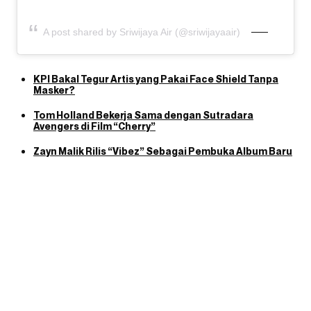
A post shared by Sriwijaya Air (@sriwijayaair)
KPI Bakal Tegur Artis yang Pakai Face Shield Tanpa
Masker?
Tom Holland Bekerja Sama dengan Sutradara
Avengers di Film “Cherry”
Zayn Malik Rilis “Vibez” Sebagai Pembuka Album Baru