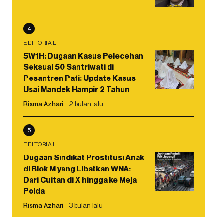
4
EDITORIAL
5W1H: Dugaan Kasus Pelecehan
Seksual 50 Santriwati di
Pesantren Pati: Update Kasus
Usai Mandek Hampir 2 Tahun
Risma Azhari
2 bulan lalu
5
EDITORIAL
Dugaan Sindikat Prostitusi Anak
di Blok M yang Libatkan WNA:
Dari Cuitan di X hingga ke Meja
Polda
Risma Azhari
3 bulan lalu